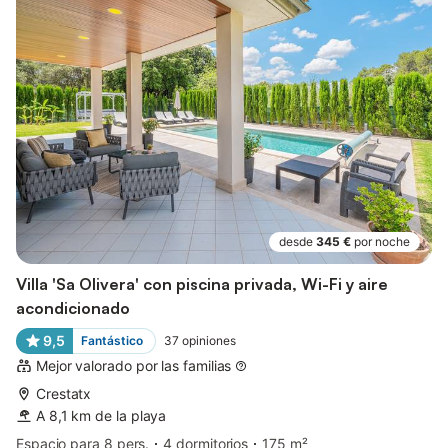
desde
345 €
por noche
Villa 'Sa Olivera' con piscina privada, Wi-Fi y aire
acondicionado
9,5
Fantástico
37
opiniones
Mejor valorado por las familias
Crestatx
A 8,1 km de la playa
Espacio para 8 pers.
4 dormitorios
175 m²