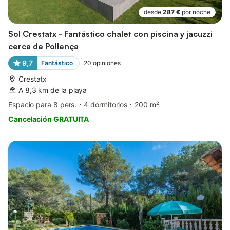
desde
287 €
por noche
Sol Crestatx - Fantástico chalet con piscina y jacuzzi
cerca de Pollença
9,7
Fantástico
20
opiniones
Crestatx
A 8,3 km de la playa
Espacio para 8 pers.
4 dormitorios
200 m²
Cancelación GRATUITA