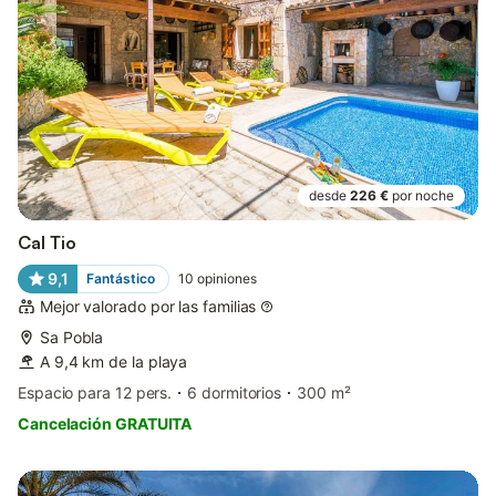
desde
226 €
por noche
Cal Tio
9,1
Fantástico
10
opiniones
Mejor valorado por las familias
Sa Pobla
A 9,4 km de la playa
Espacio para 12 pers.
6 dormitorios
300 m²
Cancelación GRATUITA