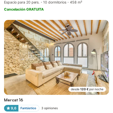
Espacio para 20 pers.
10 dormitorios
458 m²
Cancelación GRATUITA
desde
120 €
por noche
Mercat 16
9,6
Fantástico
3
opiniones