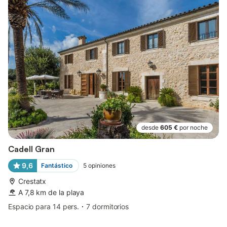
desde
605 €
por noche
Cadell Gran
9,6
Fantástico
5
opiniones
Crestatx
A 7,8 km de la playa
Espacio para 14 pers.
7 dormitorios