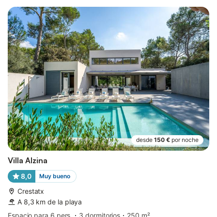
desde
150 €
por noche
Villa Alzina
8,0
Muy bueno
Crestatx
A 8,3 km de la playa
Espacio para 6 pers.
3 dormitorios
250 m²