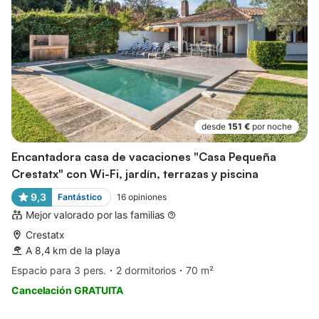
desde
151 €
por noche
Encantadora casa de vacaciones "Casa Pequeña
Crestatx" con Wi-Fi, jardín, terrazas y piscina
9,3
Fantástico
16
opiniones
Mejor valorado por las familias
Crestatx
A 8,4 km de la playa
Espacio para 3 pers.
2 dormitorios
70 m²
Cancelación GRATUITA