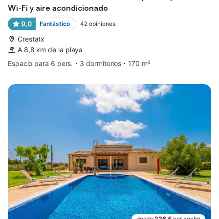
Wi-Fi y aire acondicionado
9,0
Fantástico
42
opiniones
Crestatx
A 8,8 km de la playa
Espacio para 6 pers.
3 dormitorios
170 m²
desde
226 €
por noche