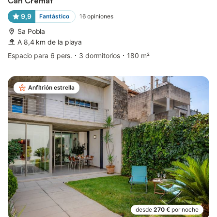
Can Cremat
9,9
Fantástico
16
opiniones
Sa Pobla
A 8,4 km de la playa
Espacio para 6 pers.
3 dormitorios
180 m²
Anfitrión estrella
desde
270 €
por noche