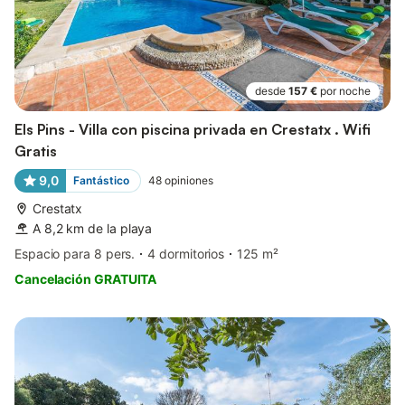
desde
157 €
por noche
Els Pins - Villa con piscina privada en Crestatx . Wifi
Gratis
9,0
Fantástico
48
opiniones
Crestatx
A 8,2 km de la playa
Espacio para 8 pers.
4 dormitorios
125 m²
Cancelación GRATUITA