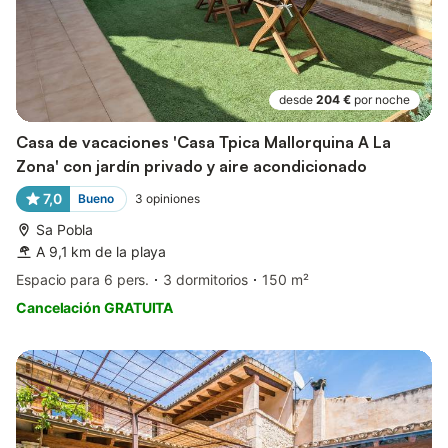
desde
204 €
por noche
Casa de vacaciones 'Casa Tpica Mallorquina A La
Zona' con jardín privado y aire acondicionado
7,0
Bueno
3
opiniones
Sa Pobla
A 9,1 km de la playa
Espacio para 6 pers.
3 dormitorios
150 m²
Cancelación GRATUITA