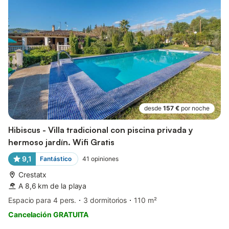
desde
157 €
por noche
Hibiscus - Villa tradicional con piscina privada y
hermoso jardín. Wifi Gratis
9,1
Fantástico
41
opiniones
Crestatx
A 8,6 km de la playa
Espacio para 4 pers.
3 dormitorios
110 m²
Cancelación GRATUITA