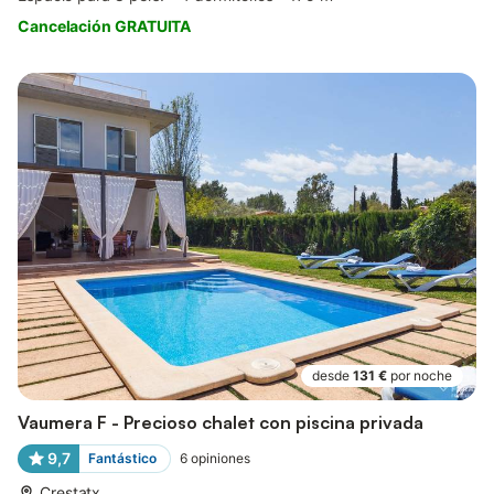
Cancelación GRATUITA
desde
131 €
por noche
Vaumera F - Precioso chalet con piscina privada
9,7
Fantástico
6
opiniones
Crestatx