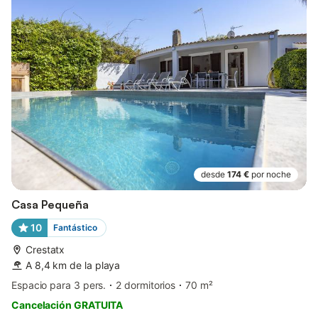
desde
174 €
por noche
Casa Pequeña
10
Fantástico
Crestatx
A 8,4 km de la playa
Espacio para 3 pers.
2 dormitorios
70 m²
Cancelación GRATUITA