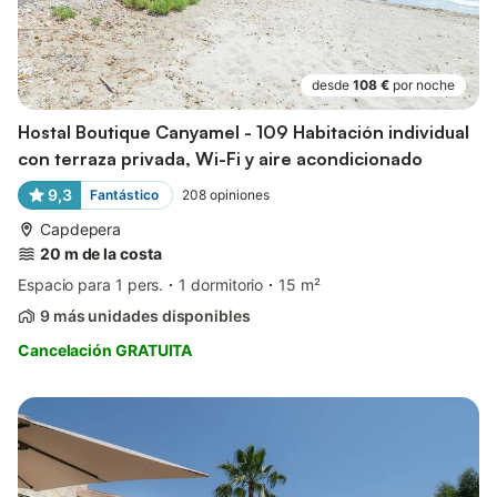
desde
108 €
por noche
Hostal Boutique Canyamel - 109 Habitación individual
con terraza privada, Wi-Fi y aire acondicionado
9,3
Fantástico
208
opiniones
Capdepera
20 m de la costa
Espacio para 1 pers.
1 dormitorio
15 m²
9 más unidades disponibles
Cancelación GRATUITA