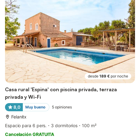
desde
189 €
por noche
Casa rural 'Espina' con piscina privada, terraza
privada y Wi-Fi
8,0
Muy bueno
5
opiniones
Felanitx
Espacio para 6 pers.
3 dormitorios
100 m²
Cancelación GRATUITA