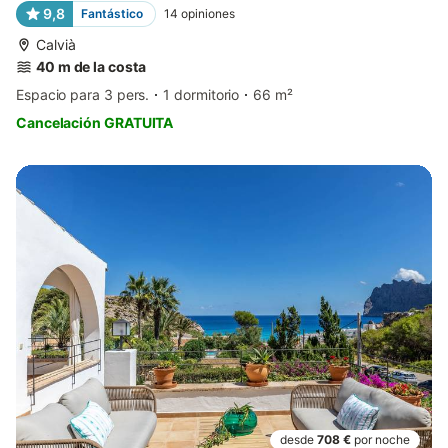
9,8
Fantástico
14
opiniones
Calvià
40 m de la costa
Espacio para 3 pers.
1 dormitorio
66 m²
Cancelación GRATUITA
desde
708 €
por noche