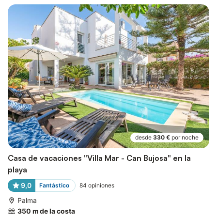
desde
330 €
por noche
Casa de vacaciones "Villa Mar - Can Bujosa" en la
playa
9,0
Fantástico
84
opiniones
Palma
350 m de la costa