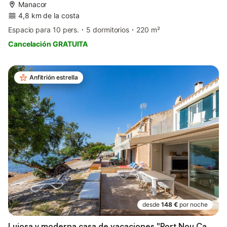
Manacor
4,8 km de la costa
Espacio para 10 pers.
5 dormitorios
220 m²
Cancelación GRATUITA
Anfitrión estrella
desde
148 €
por noche
Lujosa y moderna casa de vacaciones "Port Nou Ca