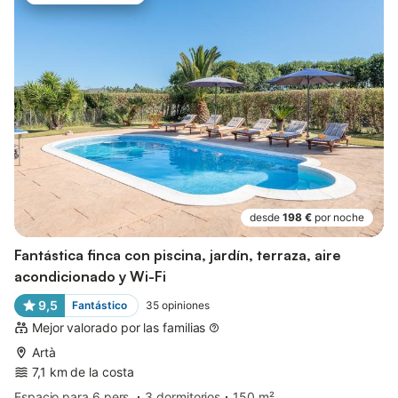
desde
198 €
por noche
Fantástica finca con piscina, jardín, terraza, aire
acondicionado y Wi-Fi
9,5
Fantástico
35
opiniones
Mejor valorado por las familias
Artà
7,1 km de la costa
Espacio para 6 pers.
3 dormitorios
150 m²