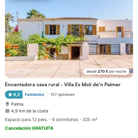
desde
270 €
por noche
Encantadora casa rural - Villa Es Molí de'n Palmer
9,2
Fantástico
107
opiniones
Palma
4,9 km de la costa
Espacio para 12 pers.
6 dormitorios
325 m²
Cancelación GRATUITA