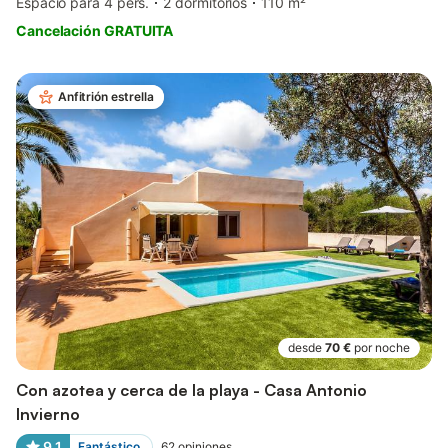
Espacio para 4 pers.
2 dormitorios
110 m²
Cancelación GRATUITA
Anfitrión estrella
desde
70 €
por noche
Con azotea y cerca de la playa - Casa Antonio
Invierno
9,1
Fantástico
62
opiniones