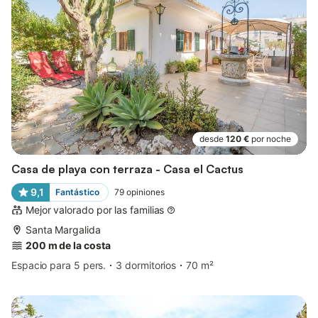
desde
120 €
por noche
Casa de playa con terraza - Casa el Cactus
9,1
Fantástico
79
opiniones
Mejor valorado por las familias
Santa Margalida
200 m de la costa
Espacio para 5 pers.
3 dormitorios
70 m²