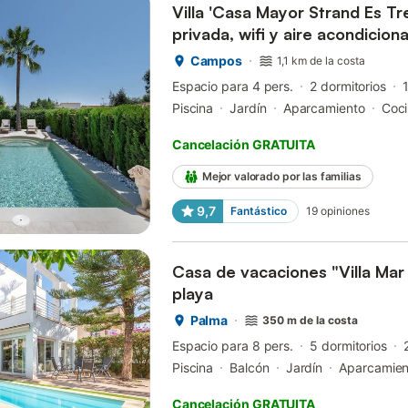
Villa 'Casa Mayor Strand Es Tr
privada, wifi y aire acondicion
Campos
1,1 km de la costa
Espacio para 4 pers.
2 dormitorios
Piscina
Jardín
Aparcamiento
Coc
Cancelación GRATUITA
Mejor valorado por las familias
9,7
Fantástico
19
opiniones
Casa de vacaciones "Villa Mar 
playa
Palma
350 m de la costa
Espacio para 8 pers.
5 dormitorios
Piscina
Balcón
Jardín
Aparcamien
Cancelación GRATUITA