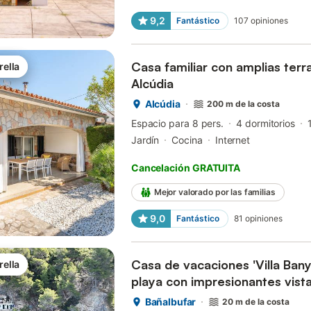
9,2
Fantástico
107
opiniones
Casa familiar con amplias terra
rella
Alcúdia
Alcúdia
200 m de la costa
Espacio para 8 pers.
4 dormitorios
Jardín
Cocina
Internet
Cancelación GRATUITA
Mejor valorado por las familias
9,0
Fantástico
81
opiniones
Casa de vacaciones 'Villa Banya
rella
playa con impresionantes vista
Bañalbufar
20 m de la costa