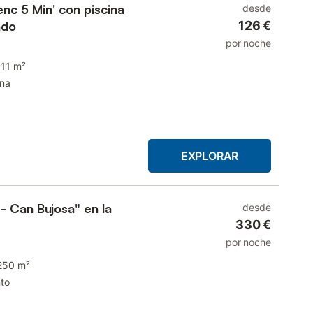
enc 5 Min' con piscina
desde
ado
126 €
por noche
111 m²
ina
EXPLORAR
- Can Bujosa" en la
desde
330 €
por noche
250 m²
to