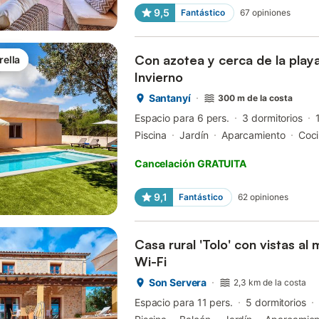
9,5
Fantástico
67
opiniones
Con azotea y cerca de la play
rella
Invierno
Santanyí
300 m de la costa
Espacio para 6 pers.
3 dormitorios
Piscina
Jardín
Aparcamiento
Coc
Cancelación GRATUITA
9,1
Fantástico
62
opiniones
Casa rural 'Tolo' con vistas al 
Wi-Fi
Son Servera
2,3 km de la costa
Espacio para 11 pers.
5 dormitorios