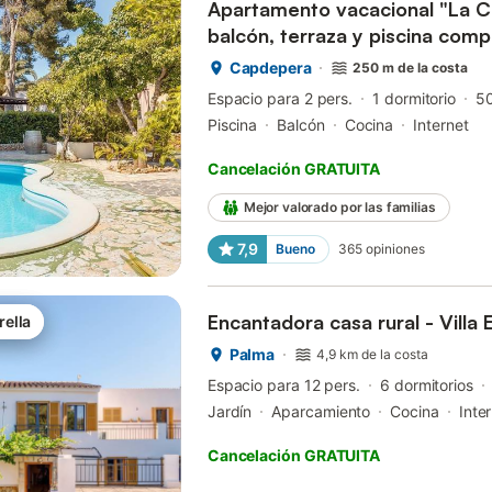
Apartamento vacacional "La C
balcón, terraza y piscina comp
Capdepera
250 m de la costa
Espacio para 2 pers.
1 dormitorio
5
Piscina
Balcón
Cocina
Internet
Cancelación GRATUITA
Mejor valorado por las familias
7,9
Bueno
365
opiniones
Encantadora casa rural - Villa 
rella
Palma
4,9 km de la costa
Espacio para 12 pers.
6 dormitorios
Jardín
Aparcamiento
Cocina
Inte
Cancelación GRATUITA