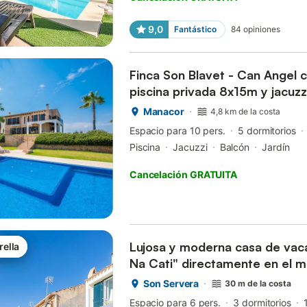
9,0
Fantástico
84
opiniones
Finca Son Blavet - Can Angel c
piscina privada 8x15m y jacuzz
parc...
Manacor
4,8 km de la costa
Espacio para 10 pers.
5 dormitorios
Piscina
Jacuzzi
Balcón
Jardín
Cancelación GRATUITA
Lujosa y moderna casa de vac
rella
Na Cati" directamente en el m
Son Servera
30 m de la costa
Espacio para 6 pers.
3 dormitorios