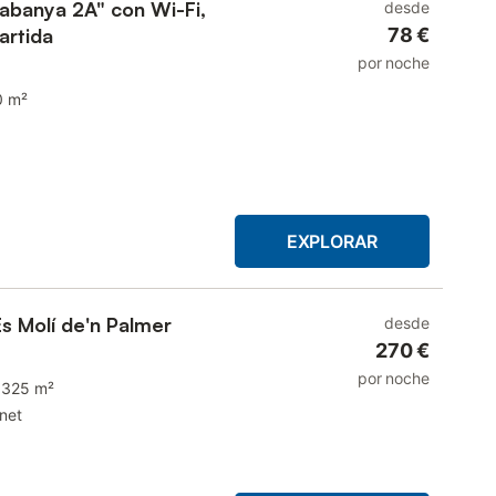
abanya 2A" con Wi-Fi,
desde
artida
78 €
por noche
0 m²
EXPLORAR
Es Molí de'n Palmer
desde
270 €
por noche
325 m²
rnet