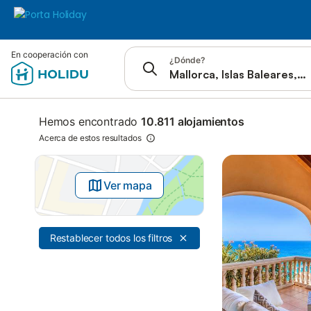
Saltar a
En cooperación con
¿Dónde?
Barra de búsqueda
Filtros
Ofertas
Hemos encontrado
10.811 alojamientos
Acerca de estos resultados
Ver mapa
Restablecer todos los filtros