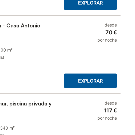
EXPLORAR
a - Casa Antonio
desde
70 €
por noche
100 m²
ina
EXPLORAR
mar, piscina privada y
desde
117 €
por noche
340 m²