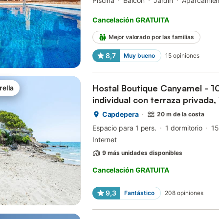
Piscina
Balcón
Jardín
Aparcamien
Cancelación GRATUITA
Mejor valorado por las familias
8,7
Muy bueno
15
opiniones
Hostal Boutique Canyamel - 1
rella
individual con terraza privada, 
acondicionado
Capdepera
20 m de la costa
Espacio para 1 pers.
1 dormitorio
15
Internet
9 más unidades disponibles
Cancelación GRATUITA
9,3
Fantástico
208
opiniones