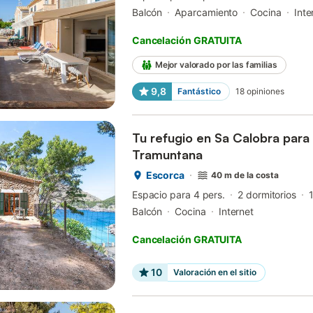
Balcón
Aparcamiento
Cocina
Inte
Cancelación GRATUITA
Mejor valorado por las familias
9,8
Fantástico
18
opiniones
Tu refugio en Sa Calobra para 
Tramuntana
Escorca
40 m de la costa
Espacio para 4 pers.
2 dormitorios
Balcón
Cocina
Internet
Cancelación GRATUITA
10
Valoración en el sitio