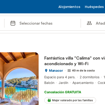
Alojamientos
Huéspedes
Añad
Seleccionar fechas
Fantástica villa "Calima" con vis
acondicionado y Wi-Fi
Manacor
40 m de la costa
Espacio para 4 pers.
2 dormitorios
Balcón
Jardín
Aparcamiento
Coci
Cancelación GRATUITA
Mejor valorado por las familias