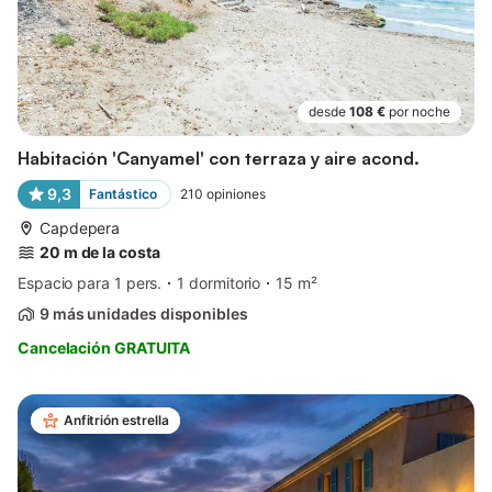
desde
108 €
por noche
Habitación 'Canyamel' con terraza y aire acond.
9,3
Fantástico
210
opiniones
Capdepera
20 m de la costa
Espacio para 1 pers.
1 dormitorio
15 m²
9 más unidades disponibles
Cancelación GRATUITA
Anfitrión estrella