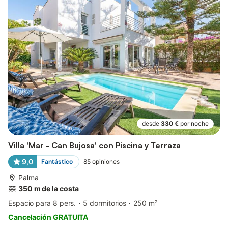
desde
330 €
por noche
Villa 'Mar - Can Bujosa' con Piscina y Terraza
9,0
Fantástico
85
opiniones
Palma
350 m de la costa
Espacio para 8 pers.
5 dormitorios
250 m²
Cancelación GRATUITA