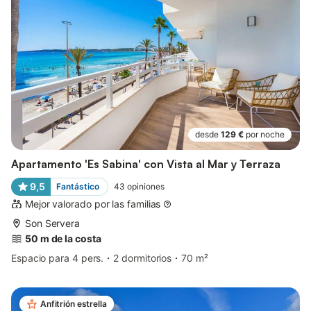
desde
129 €
por noche
Apartamento 'Es Sabina' con Vista al Mar y Terraza
9,5
Fantástico
43
opiniones
Mejor valorado por las familias
Son Servera
50 m de la costa
Espacio para 4 pers.
2 dormitorios
70 m²
Anfitrión estrella