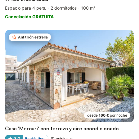
Espacio para 4 pers.
2 dormitorios
100 m²
Cancelación GRATUITA
Anfitrión estrella
desde
160 €
por noche
Casa 'Mercuri' con terraza y aire acondicionado
9,0
Fantástico
81
opiniones