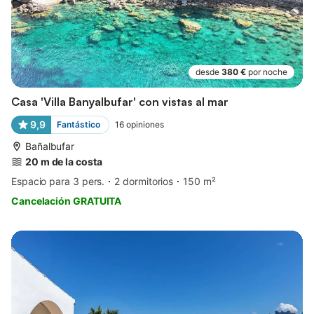
desde
380 €
por noche
Casa 'Villa Banyalbufar' con vistas al mar
9,9
Fantástico
16
opiniones
Bañalbufar
20 m de la costa
Espacio para 3 pers.
2 dormitorios
150 m²
Cancelación GRATUITA