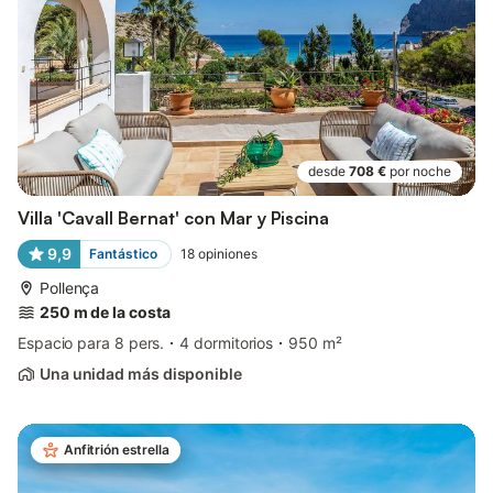
desde
708 €
por noche
Villa 'Cavall Bernat' con Mar y Piscina
9,9
Fantástico
18
opiniones
Pollença
250 m de la costa
Espacio para 8 pers.
4 dormitorios
950 m²
Una unidad más disponible
Anfitrión estrella