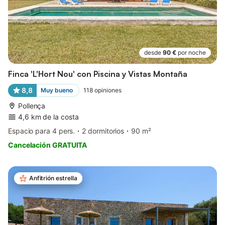
desde
90 €
por noche
Finca 'L'Hort Nou' con Piscina y Vistas Montaña
8,8
Muy bueno
118
opiniones
Pollença
4,6 km de la costa
Espacio para 4 pers.
2 dormitorios
90 m²
Cancelación GRATUITA
Anfitrión estrella