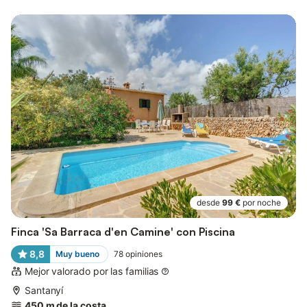
desde
99 €
por noche
Finca 'Sa Barraca d'en Camine' con Piscina
8,8
Muy bueno
78
opiniones
Mejor valorado por las familias
Santanyí
450 m de la costa