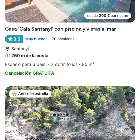
desde
200 €
por noche
Casa 'Cala Santanyí' con piscina y vistas al mar
8,5
Muy bueno
70
opiniones
Santanyí
250 m de la costa
Espacio para 6 pers.
3 dormitorios
85 m²
Cancelación GRATUITA
Anfitrión estrella