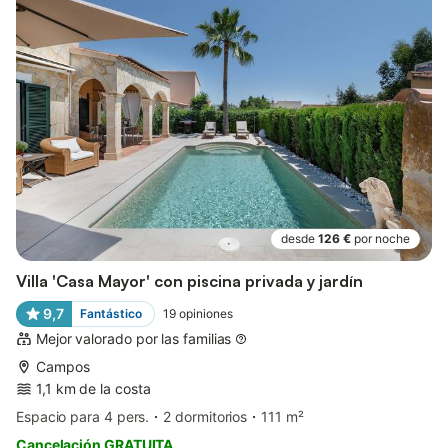
desde
126 €
por noche
Villa 'Casa Mayor' con piscina privada y jardín
9,7
Fantástico
19
opiniones
Mejor valorado por las familias
Campos
1,1 km de la costa
Espacio para 4 pers.
2 dormitorios
111 m²
Cancelación GRATUITA