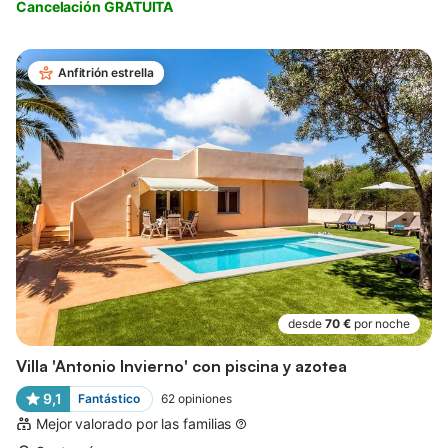
Cancelación GRATUITA
Anfitrión estrella
desde
70 €
por noche
Villa 'Antonio Invierno' con piscina y azotea
9,1
Fantástico
62
opiniones
Mejor valorado por las familias