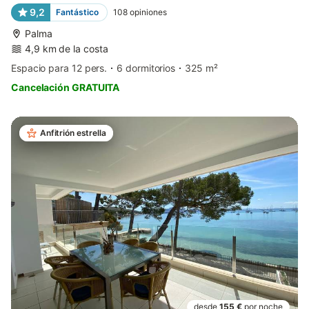
9,2
Fantástico
108
opiniones
Palma
4,9 km de la costa
Espacio para 12 pers.
6 dormitorios
325 m²
Cancelación GRATUITA
Anfitrión estrella
desde
155 €
por noche