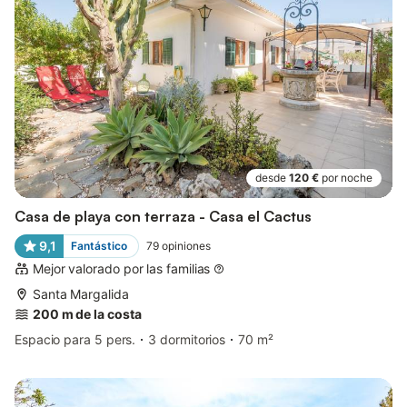
desde
120 €
por noche
Casa de playa con terraza - Casa el Cactus
9,1
Fantástico
79
opiniones
Mejor valorado por las familias
Santa Margalida
200 m de la costa
Espacio para 5 pers.
3 dormitorios
70 m²