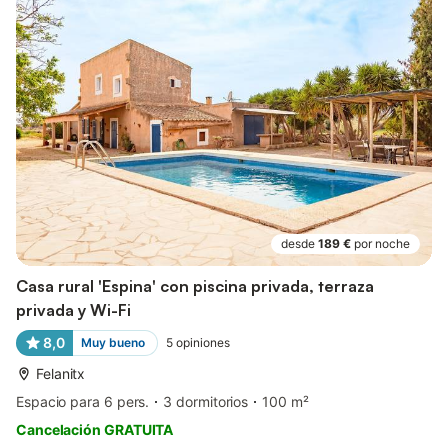
desde
189 €
por noche
Casa rural 'Espina' con piscina privada, terraza
privada y Wi-Fi
8,0
Muy bueno
5
opiniones
Felanitx
Espacio para 6 pers.
3 dormitorios
100 m²
Cancelación GRATUITA