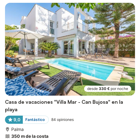
desde
330 €
por noche
Casa de vacaciones "Villa Mar - Can Bujosa" en la
playa
9,0
Fantástico
84
opiniones
Palma
350 m de la costa