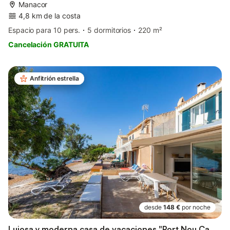
Manacor
4,8 km de la costa
Espacio para 10 pers.
5 dormitorios
220 m²
Cancelación GRATUITA
Anfitrión estrella
desde
148 €
por noche
Lujosa y moderna casa de vacaciones "Port Nou Ca