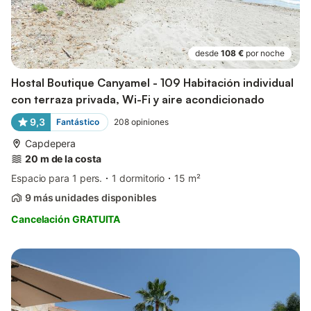
desde
108 €
por noche
Hostal Boutique Canyamel - 109 Habitación individual
con terraza privada, Wi-Fi y aire acondicionado
9,3
Fantástico
208
opiniones
Capdepera
20 m de la costa
Espacio para 1 pers.
1 dormitorio
15 m²
9 más unidades disponibles
Cancelación GRATUITA