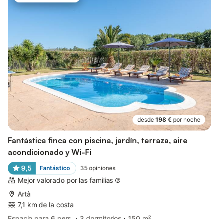
desde
198 €
por noche
Fantástica finca con piscina, jardín, terraza, aire
acondicionado y Wi-Fi
9,5
Fantástico
35
opiniones
Mejor valorado por las familias
Artà
7,1 km de la costa
Espacio para 6 pers.
3 dormitorios
150 m²