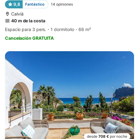
9,8
Fantástico
14
opiniones
Calvià
40 m de la costa
Espacio para 3 pers.
1 dormitorio
66 m²
Cancelación GRATUITA
desde
708 €
por noche