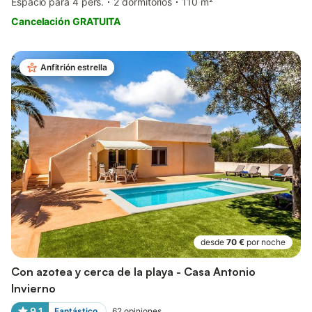
Espacio para 4 pers.
2 dormitorios
110 m²
Cancelación GRATUITA
Anfitrión estrella
desde
70 €
por noche
Con azotea y cerca de la playa - Casa Antonio
Invierno
9,1
Fantástico
62
opiniones