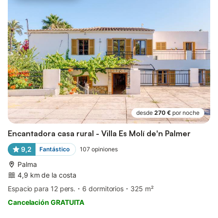
desde
270 €
por noche
Encantadora casa rural - Villa Es Molí de'n Palmer
9,2
Fantástico
107
opiniones
Palma
4,9 km de la costa
Espacio para 12 pers.
6 dormitorios
325 m²
Cancelación GRATUITA