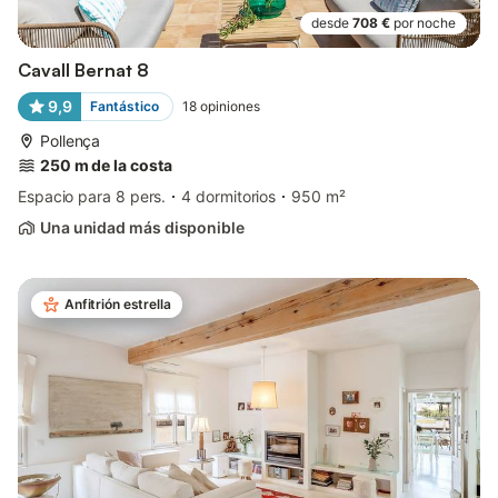
desde
708 €
por noche
Cavall Bernat 8
9,9
Fantástico
18
opiniones
Pollença
250 m de la costa
Espacio para 8 pers.
4 dormitorios
950 m²
Una unidad más disponible
Anfitrión estrella