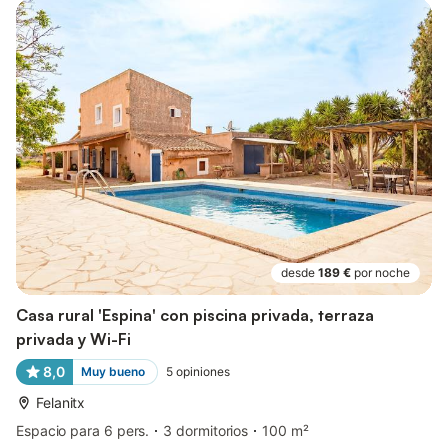
desde
189 €
por noche
Casa rural 'Espina' con piscina privada, terraza
privada y Wi-Fi
8,0
Muy bueno
5
opiniones
Felanitx
Espacio para 6 pers.
3 dormitorios
100 m²