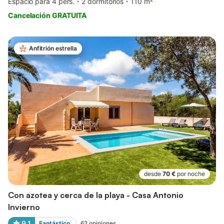
Espacio para 4 pers.
2 dormitorios
110 m²
Cancelación GRATUITA
Anfitrión estrella
desde
70 €
por noche
Con azotea y cerca de la playa - Casa Antonio
Invierno
9,1
Fantástico
62
opiniones