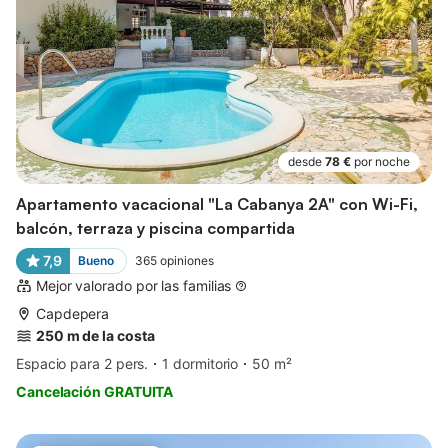
desde
78 €
por noche
Apartamento vacacional "La Cabanya 2A" con Wi-Fi,
balcón, terraza y piscina compartida
7,9
Bueno
365
opiniones
Mejor valorado por las familias
Capdepera
250 m de la costa
Espacio para 2 pers.
1 dormitorio
50 m²
Cancelación GRATUITA