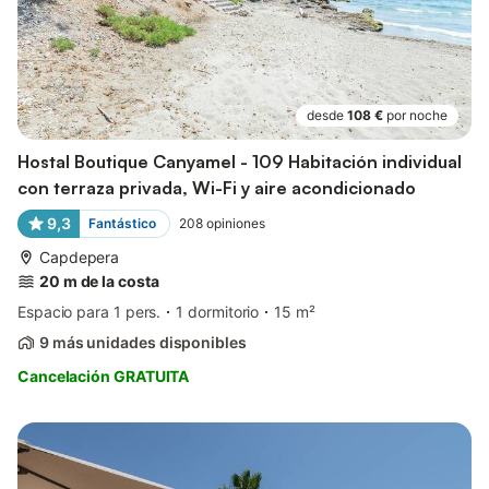
desde
108 €
por noche
Hostal Boutique Canyamel - 109 Habitación individual
con terraza privada, Wi-Fi y aire acondicionado
9,3
Fantástico
208
opiniones
Capdepera
20 m de la costa
Espacio para 1 pers.
1 dormitorio
15 m²
9 más unidades disponibles
Cancelación GRATUITA