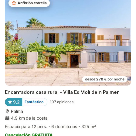
Anfitrión estrella
desde
270 €
por noche
Encantadora casa rural - Villa Es Molí de'n Palmer
9,2
Fantástico
107
opiniones
Palma
4,9 km de la costa
Espacio para 12 pers.
6 dormitorios
325 m²
Cancelación GRATUITA