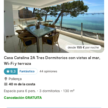
desde
155 €
por noche
Casa Catalina 2A Tres Dormitorios con vistas al mar,
Wi-Fi y terraza
9,3
Fantástico
44
opiniones
Pollença
40 m de la costa
Espacio para 6 pers.
3 dormitorios
130 m²
Cancelación GRATUITA