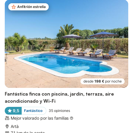
Anfitrión estrella
desde
198 €
por noche
Fantástica finca con piscina, jardín, terraza, aire
acondicionado y Wi-Fi
9,5
Fantástico
35
opiniones
Mejor valorado por las familias
Artà
7,1 km de la costa