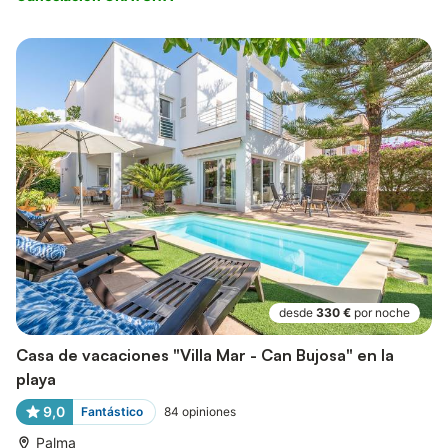
desde
330 €
por noche
Casa de vacaciones "Villa Mar - Can Bujosa" en la
playa
9,0
Fantástico
84
opiniones
Palma