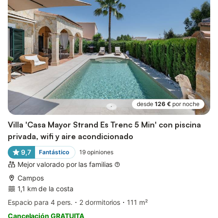
desde
126 €
por noche
Villa 'Casa Mayor Strand Es Trenc 5 Min' con piscina
privada, wifi y aire acondicionado
9,7
Fantástico
19
opiniones
Mejor valorado por las familias
Campos
1,1 km de la costa
Espacio para 4 pers.
2 dormitorios
111 m²
Cancelación GRATUITA