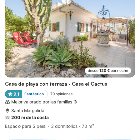
desde
120 €
por noche
Casa de playa con terraza - Casa el Cactus
9,1
Fantástico
79
opiniones
Mejor valorado por las familias
Santa Margalida
200 m de la costa
Espacio para 5 pers.
3 dormitorios
70 m²