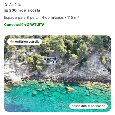
Alcúdia
200 m de la costa
Espacio para 8 pers.
4 dormitorios
115 m²
Cancelación GRATUITA
Anfitrión estrella
desde
380 €
por noche