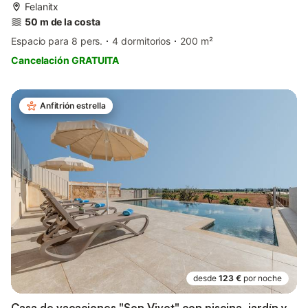
Felanitx
50 m de la costa
Espacio para 8 pers.
4 dormitorios
200 m²
Cancelación GRATUITA
Anfitrión estrella
desde
123 €
por noche
Casa de vacaciones "Son Vivot" con piscina, jardín y