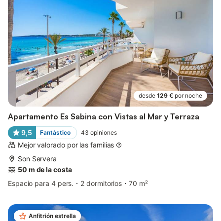
desde
129 €
por noche
Apartamento Es Sabina con Vistas al Mar y Terraza
9,5
Fantástico
43
opiniones
Mejor valorado por las familias
Son Servera
50 m de la costa
Espacio para 4 pers.
2 dormitorios
70 m²
Anfitrión estrella