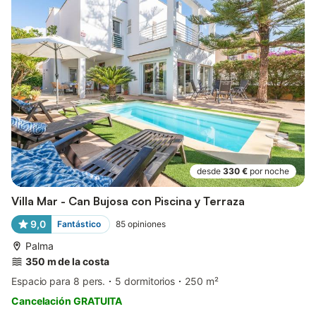
desde
330 €
por noche
Villa Mar - Can Bujosa con Piscina y Terraza
9,0
Fantástico
85
opiniones
Palma
350 m de la costa
Espacio para 8 pers.
5 dormitorios
250 m²
Cancelación GRATUITA