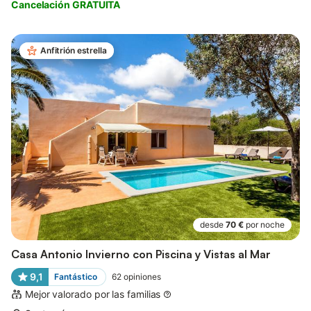
Cancelación GRATUITA
Anfitrión estrella
desde
70 €
por noche
Casa Antonio Invierno con Piscina y Vistas al Mar
9,1
Fantástico
62
opiniones
Mejor valorado por las familias