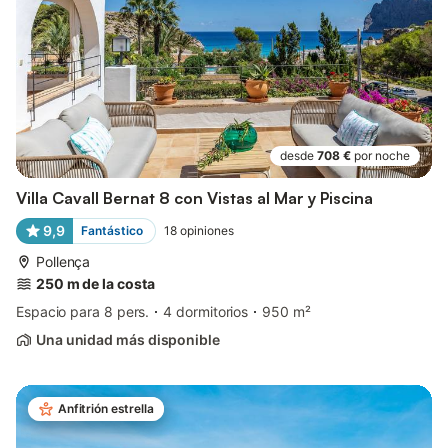
desde
708 €
por noche
Villa Cavall Bernat 8 con Vistas al Mar y Piscina
9,9
Fantástico
18
opiniones
Pollença
250 m de la costa
Espacio para 8 pers.
4 dormitorios
950 m²
Una unidad más disponible
Anfitrión estrella