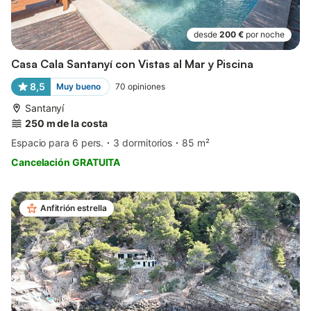
desde
200 €
por noche
Casa Cala Santanyí con Vistas al Mar y Piscina
8,5
Muy bueno
70
opiniones
Santanyí
250 m de la costa
Espacio para 6 pers.
3 dormitorios
85 m²
Cancelación GRATUITA
Anfitrión estrella