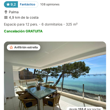
9,2
Fantástico
108
opiniones
Palma
4,9 km de la costa
Espacio para 12 pers.
6 dormitorios
325 m²
Cancelación GRATUITA
Anfitrión estrella
desde
155 €
por noche