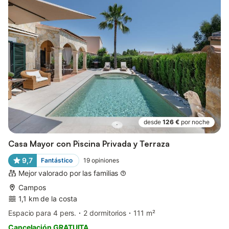
desde
126 €
por noche
Casa Mayor con Piscina Privada y Terraza
9,7
Fantástico
19
opiniones
Mejor valorado por las familias
Campos
1,1 km de la costa
Espacio para 4 pers.
2 dormitorios
111 m²
Cancelación GRATUITA