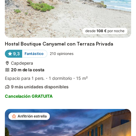
desde
108 €
por noche
Hostal Boutique Canyamel con Terraza Privada
9,3
Fantástico
210
opiniones
Capdepera
20 m de la costa
Espacio para 1 pers.
1 dormitorio
15 m²
9 más unidades disponibles
Cancelación GRATUITA
Anfitrión estrella