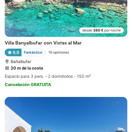
desde
380 €
por noche
Villa Banyalbufar con Vistas al Mar
9,9
Fantástico
16
opiniones
Bañalbufar
20 m de la costa
Espacio para 3 pers.
2 dormitorios
150 m²
Cancelación GRATUITA