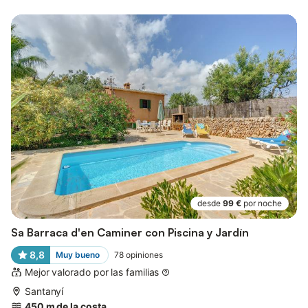
desde
99 €
por noche
Sa Barraca d'en Caminer con Piscina y Jardín
8,8
Muy bueno
78
opiniones
Mejor valorado por las familias
Santanyí
450 m de la costa