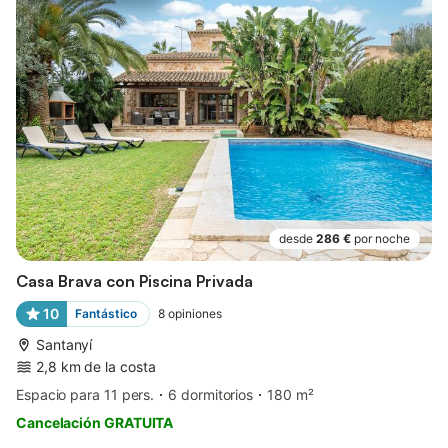
desde
286 €
por noche
Casa Brava con Piscina Privada
10
Fantástico
8
opiniones
Santanyí
2,8 km de la costa
Espacio para 11 pers.
6 dormitorios
180 m²
Cancelación GRATUITA