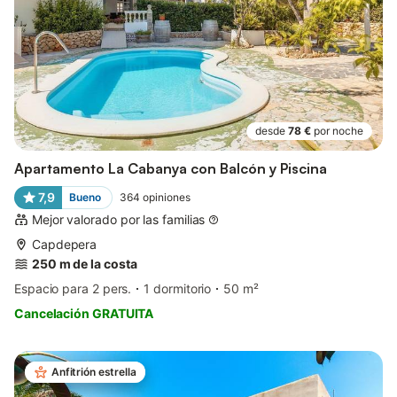
desde
78 €
por noche
Apartamento La Cabanya con Balcón y Piscina
7,9
Bueno
364
opiniones
Mejor valorado por las familias
Capdepera
250 m de la costa
Espacio para 2 pers.
1 dormitorio
50 m²
Cancelación GRATUITA
Anfitrión estrella