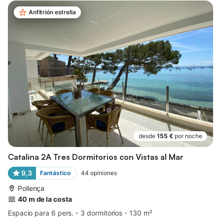
Anfitrión estrella
desde
155 €
por noche
Catalina 2A Tres Dormitorios con Vistas al Mar
9,3
Fantástico
44
opiniones
Pollença
40 m de la costa
Espacio para 6 pers.
3 dormitorios
130 m²