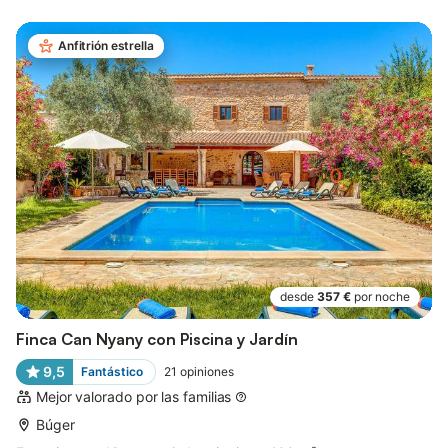
Anfitrión estrella
desde
357 €
por noche
Finca Can Nyany con Piscina y Jardín
9,5
Fantástico
21
opiniones
Mejor valorado por las familias
Búger