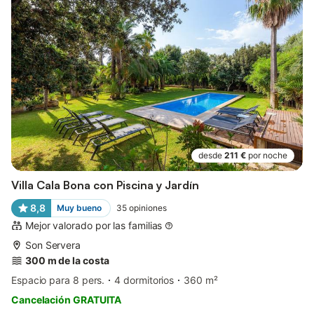
desde
211 €
por noche
Villa Cala Bona con Piscina y Jardín
8,8
Muy bueno
35
opiniones
Mejor valorado por las familias
Son Servera
300 m de la costa
Espacio para 8 pers.
4 dormitorios
360 m²
Cancelación GRATUITA