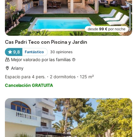
desde
99 €
por noche
Cas Padri Teco con Piscina y Jardín
9,8
Fantástico
30
opiniones
Mejor valorado por las familias
Ariany
Espacio para 4 pers.
2 dormitorios
125 m²
Cancelación GRATUITA