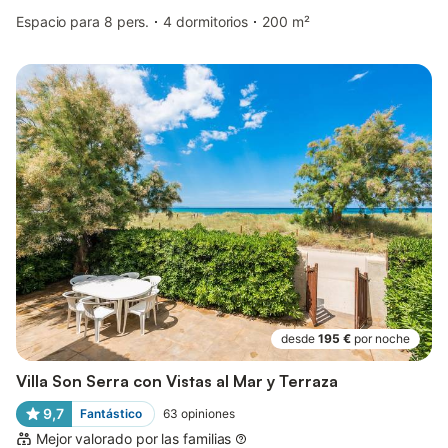
Espacio para 8 pers.
4 dormitorios
200 m²
desde
195 €
por noche
Villa Son Serra con Vistas al Mar y Terraza
9,7
Fantástico
63
opiniones
Mejor valorado por las familias