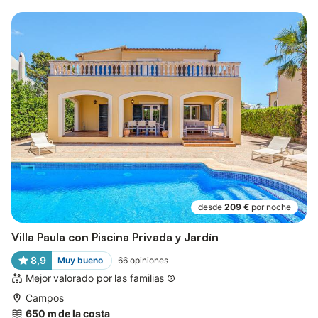
desde
209 €
por noche
Villa Paula con Piscina Privada y Jardín
8,9
Muy bueno
66
opiniones
Mejor valorado por las familias
Campos
650 m de la costa