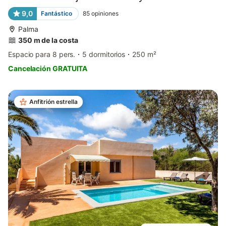
9,0
Fantástico
85
opiniones
Palma
350 m de la costa
Espacio para 8 pers.
5 dormitorios
250 m²
Cancelación GRATUITA
Anfitrión estrella