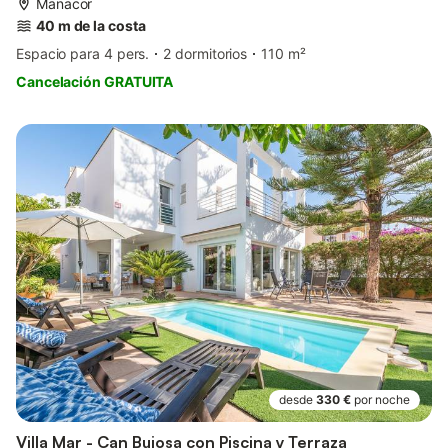
Manacor
40 m de la costa
Espacio para 4 pers.
2 dormitorios
110 m²
Cancelación GRATUITA
desde
330 €
por noche
Villa Mar - Can Bujosa con Piscina y Terraza