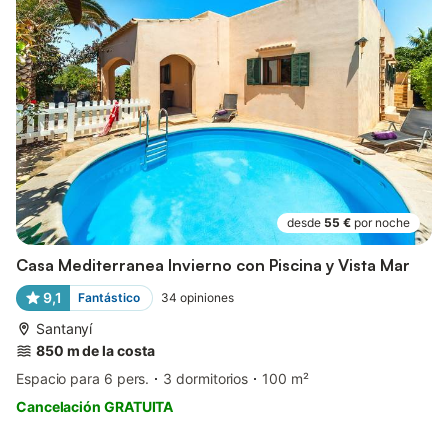
desde
55 €
por noche
Casa Mediterranea Invierno con Piscina y Vista Mar
9,1
Fantástico
34
opiniones
Santanyí
850 m de la costa
Espacio para 6 pers.
3 dormitorios
100 m²
Cancelación GRATUITA