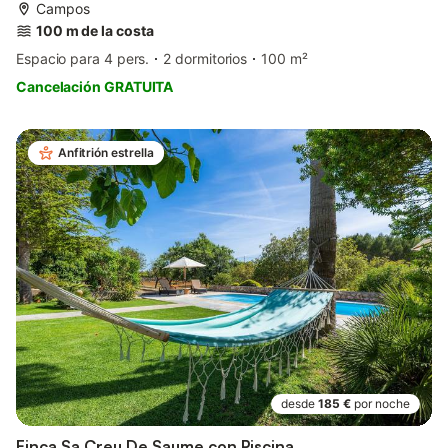
Campos
100 m de la costa
Espacio para 4 pers.
2 dormitorios
100 m²
Cancelación GRATUITA
Anfitrión estrella
desde
185 €
por noche
Finca Sa Creu De Saume con Piscina