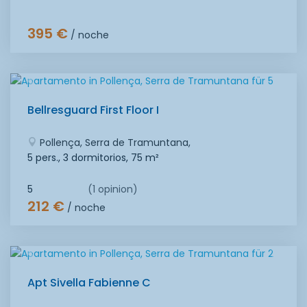
395 €
/ noche
Bellresguard First Floor I
Pollença, Serra de Tramuntana,
5 pers., 3 dormitorios,
75 m²
5
(1 opinion)
212 €
/ noche
Apt Sivella Fabienne C