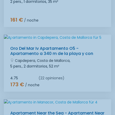
2 pers., 1 dormitorios,
35 m²
161 €
/ noche
Oro Del Mar Iv Apartamento O5 -
Apartamento a 340 m de la playa y con
piscina comunitaria Wifi Grati...
Capdepera, Costa de Mallorca,
5 pers., 2 dormitorios,
52 m²
4.75
(22 opiniones)
173 €
/ noche
Apartament Near the Sea - Apartament Near