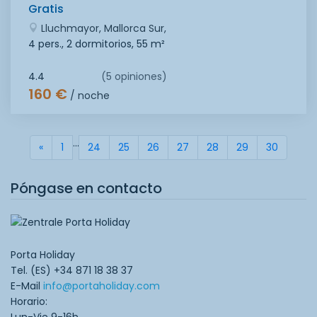
Gratis
Lluchmayor, Mallorca Sur,
4 pers., 2 dormitorios,
55 m²
4.4
(5 opiniones)
160 €
/ noche
...
«
zurück
1
24
25
26
27
28
29
30
Póngase en contacto
Porta Holiday
Tel. (ES) +34 871 18 38 37
E-Mail
info@portaholiday.com
Horario: