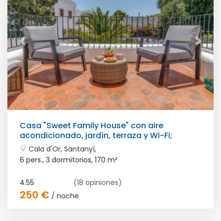
Casa "Sweet Family House" con aire
acondicionado, jardín, terraza y Wi-Fi;
aparcamiento en la calle
Cala d'Or, Santanyí,
6 pers., 3 dormitorios,
170 m²
4.55
(18 opiniones)
250 €
/ noche