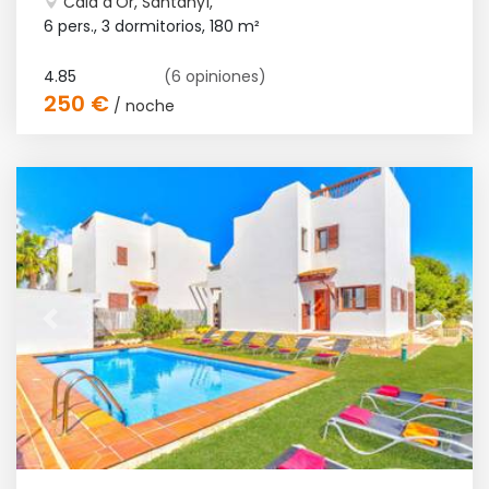
Cala d'Or, Santanyí,
6 pers., 3 dormitorios,
180 m²
4.85
(6 opiniones)
250 €
/ noche