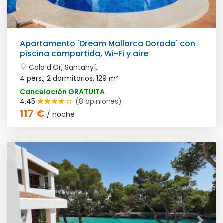
Apartamento 'Dream Mallorca Dorada' con
piscina compartida, Wi-Fi y aire
acondicionado.
Cala d'Or, Santanyí,
4 pers., 2 dormitorios,
129 m²
Cancelación GRATUITA
4.45
(8 opiniones)
117 €
/ noche