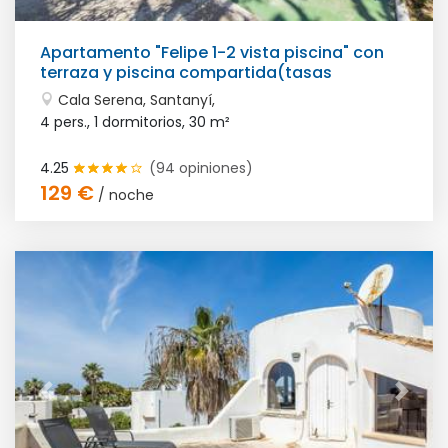
Apartamento "Felipe 1-2 vista piscina" con
terraza y piscina compartida(tasas
turísiticas incluidas)
Cala Serena, Santanyí,
4 pers., 1 dormitorios,
30 m²
4.25
(94 opiniones)
129 €
/ noche