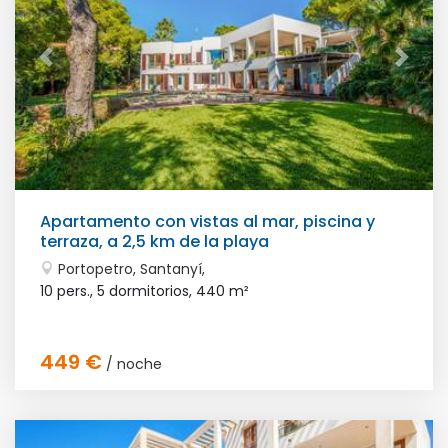
Apartamento con vistas al mar, piscina y
terraza, a 2,5 km de la playa
Portopetro, Santanyí,
10 pers., 5 dormitorios,
440 m²
449 €
/ noche