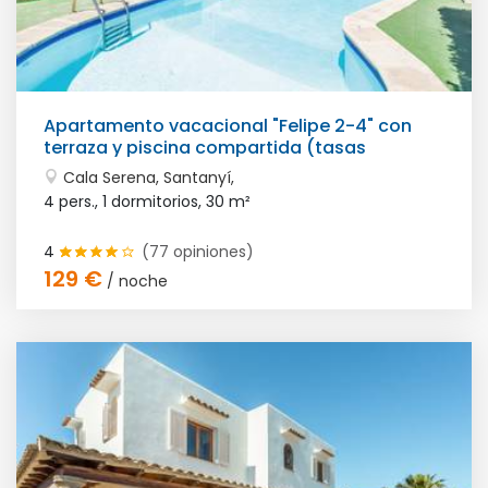
Apartamento vacacional "Felipe 2-4" con
terraza y piscina compartida (tasas
turísticas incluidas)
Cala Serena, Santanyí,
4 pers., 1 dormitorios,
30 m²
4
(77 opiniones)
129 €
/ noche