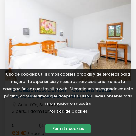
Uso de cookies: Utilizamos cookies propias y de terceros para
mejorar tu experiencia y nuestros servicios, analizando la
navegación en nuestro sitio web. Si continuas navegando en esta
La Ceiba Hab. Confort - Coqueto hostal
cerca de la playa con Wifi gratis
página, consideramos que aceptas su uso. Puedes obtener más
información en nuestra
Cala d'Or, Santanyí,
Política de Cookies
3 pers., 1 dormitorios,
20 m²
.
5
(4 opiniones)
Permitir cookies
63 €
/ noche