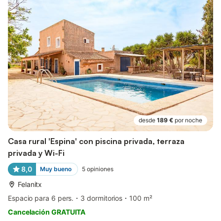
desde
189 €
por noche
Casa rural 'Espina' con piscina privada, terraza
privada y Wi-Fi
8,0
Muy bueno
5
opiniones
Felanitx
Espacio para 6 pers.
3 dormitorios
100 m²
Cancelación GRATUITA