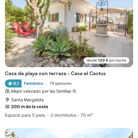
desde
120 €
por noche
Casa de playa con terraza - Casa el Cactus
9,1
Fantástico
79
opiniones
Mejor valorado por las familias
Santa Margalida
200 m de la costa
Espacio para 5 pers.
3 dormitorios
70 m²