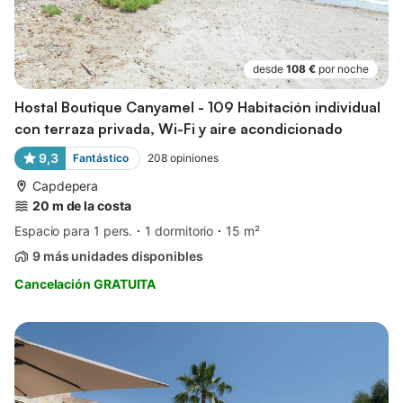
desde
108 €
por noche
Hostal Boutique Canyamel - 109 Habitación individual
con terraza privada, Wi-Fi y aire acondicionado
9,3
Fantástico
208
opiniones
Capdepera
20 m de la costa
Espacio para 1 pers.
1 dormitorio
15 m²
9 más unidades disponibles
Cancelación GRATUITA