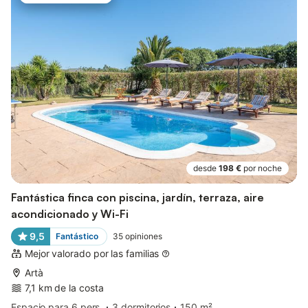
desde
198 €
por noche
Fantástica finca con piscina, jardín, terraza, aire
acondicionado y Wi-Fi
9,5
Fantástico
35
opiniones
Mejor valorado por las familias
Artà
7,1 km de la costa
Espacio para 6 pers.
3 dormitorios
150 m²