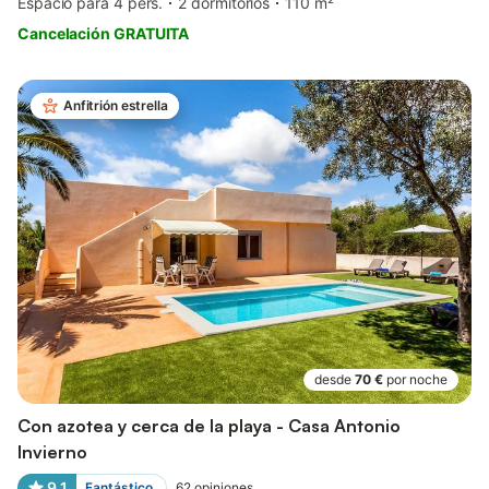
Espacio para 4 pers.
2 dormitorios
110 m²
Cancelación GRATUITA
Anfitrión estrella
desde
70 €
por noche
Con azotea y cerca de la playa - Casa Antonio
Invierno
9,1
Fantástico
62
opiniones