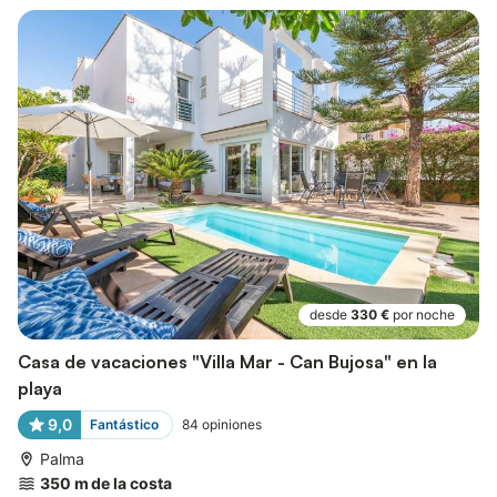
desde
330 €
por noche
Casa de vacaciones "Villa Mar - Can Bujosa" en la
playa
9,0
Fantástico
84
opiniones
Palma
350 m de la costa