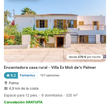
desde
270 €
por noche
Encantadora casa rural - Villa Es Molí de'n Palmer
9,2
Fantástico
107
opiniones
Palma
4,9 km de la costa
Espacio para 12 pers.
6 dormitorios
325 m²
Cancelación GRATUITA