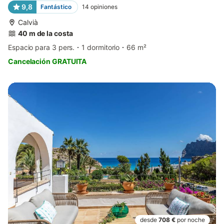
9,8
Fantástico
14
opiniones
Calvià
40 m de la costa
Espacio para 3 pers.
1 dormitorio
66 m²
Cancelación GRATUITA
desde
708 €
por noche