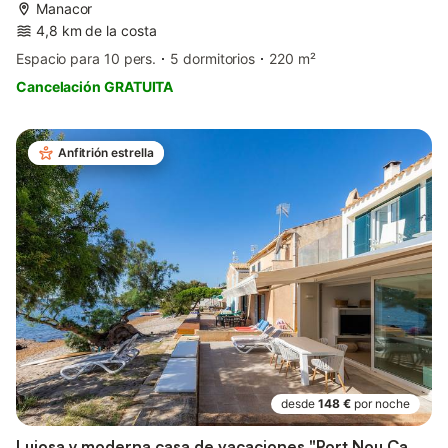
Manacor
4,8 km de la costa
Espacio para 10 pers.
5 dormitorios
220 m²
Cancelación GRATUITA
Anfitrión estrella
desde
148 €
por noche
Lujosa y moderna casa de vacaciones "Port Nou Ca