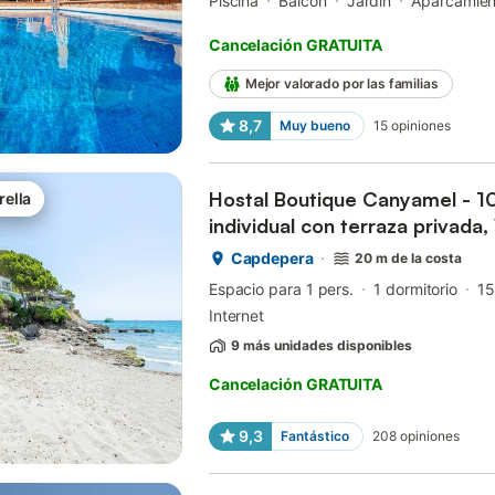
Piscina
Balcón
Jardín
Aparcamien
Cancelación GRATUITA
Mejor valorado por las familias
8,7
Muy bueno
15
opiniones
Hostal Boutique Canyamel - 1
rella
individual con terraza privada, 
acondicionado
Capdepera
20 m de la costa
Espacio para 1 pers.
1 dormitorio
15
Internet
9 más unidades disponibles
Cancelación GRATUITA
9,3
Fantástico
208
opiniones