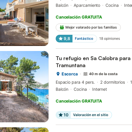
Balcón
Aparcamiento
Cocina
Inte
Cancelación GRATUITA
Mejor valorado por las familias
9,8
Fantástico
18
opiniones
Tu refugio en Sa Calobra para 
Tramuntana
Escorca
40 m de la costa
Espacio para 4 pers.
2 dormitorios
Balcón
Cocina
Internet
Cancelación GRATUITA
10
Valoración en el sitio