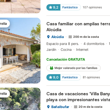
9,2
Fantástico
107
opiniones
Casa familiar con amplias terra
rella
Alcúdia
Alcúdia
200 m de la costa
Espacio para 8 pers.
4 dormitorios
Jardín
Cocina
Internet
Cancelación GRATUITA
Mejor valorado por las familias
9,0
Fantástico
81
opiniones
Casa de vacaciones 'Villa Banya
rella
playa con impresionantes vista
Bañalbufar
20 m de la costa