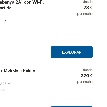
abanya 2A" con Wi-Fi,
desde
artida
78 €
por noche
0 m²
EXPLORAR
Es Molí de'n Palmer
desde
270 €
por noche
325 m²
rnet