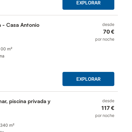
EXPLORAR
a - Casa Antonio
desde
70 €
por noche
100 m²
ina
EXPLORAR
mar, piscina privada y
desde
117 €
por noche
340 m²