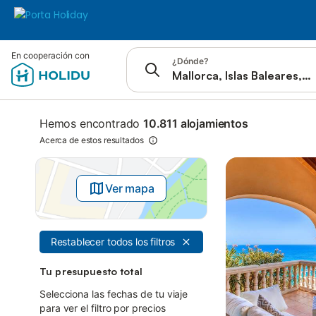
Saltar a
En cooperación con
¿Dónde?
Barra de búsqueda
Filtros
Ofertas
Hemos encontrado
10.811 alojamientos
Acerca de estos resultados
Ver mapa
Restablecer todos los filtros
Tu presupuesto total
Selecciona las fechas de tu viaje
para ver el filtro por precios