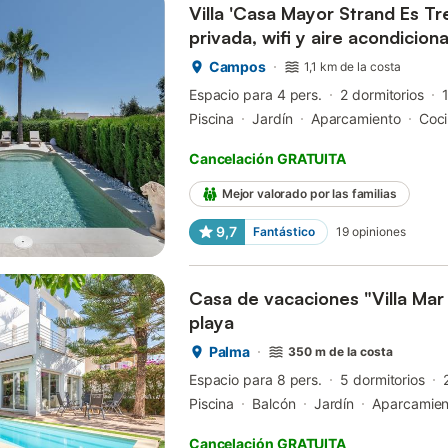
Villa 'Casa Mayor Strand Es Tr
privada, wifi y aire acondicion
Campos
1,1 km de la costa
Espacio para 4 pers.
2 dormitorios
Piscina
Jardín
Aparcamiento
Coc
Cancelación GRATUITA
Mejor valorado por las familias
9,7
Fantástico
19
opiniones
Casa de vacaciones "Villa Mar 
playa
Palma
350 m de la costa
Espacio para 8 pers.
5 dormitorios
Piscina
Balcón
Jardín
Aparcamien
Cancelación GRATUITA