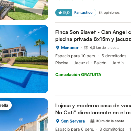
9,0
Fantástico
84
opiniones
Finca Son Blavet - Can Angel c
piscina privada 8x15m y jacuzz
parc...
Manacor
4,8 km de la costa
Espacio para 10 pers.
5 dormitorios
Piscina
Jacuzzi
Balcón
Jardín
Cancelación GRATUITA
Lujosa y moderna casa de vac
rella
Na Cati" directamente en el m
Son Servera
30 m de la costa
Espacio para 6 pers.
3 dormitorios