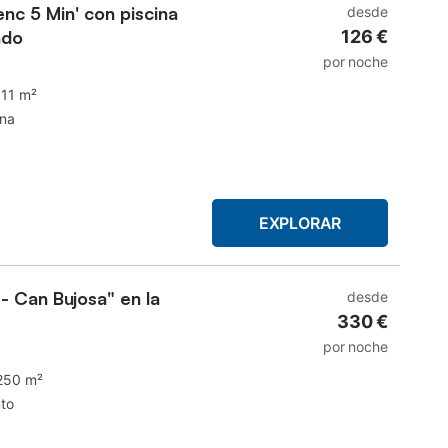
enc 5 Min' con piscina
desde
ado
126 €
por noche
111 m²
ina
EXPLORAR
- Can Bujosa" en la
desde
330 €
por noche
250 m²
to