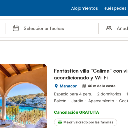
Alojamientos
Huéspedes
Añad
Seleccionar fechas
Fantástica villa "Calima" con vis
acondicionado y Wi-Fi
Manacor
40 m de la costa
Espacio para 4 pers.
2 dormitorios
Balcón
Jardín
Aparcamiento
Coci
Cancelación GRATUITA
Mejor valorado por las familias