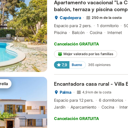
Apartamento vacacional "La C
balcón, terraza y piscina comp
Capdepera
250 m de la costa
Espacio para 2 pers.
1 dormitorio
5
Piscina
Balcón
Cocina
Internet
Cancelación GRATUITA
Mejor valorado por las familias
7,9
Bueno
365
opiniones
Encantadora casa rural - Villa 
rella
Palma
4,9 km de la costa
Espacio para 12 pers.
6 dormitorios
Jardín
Aparcamiento
Cocina
Inte
Cancelación GRATUITA