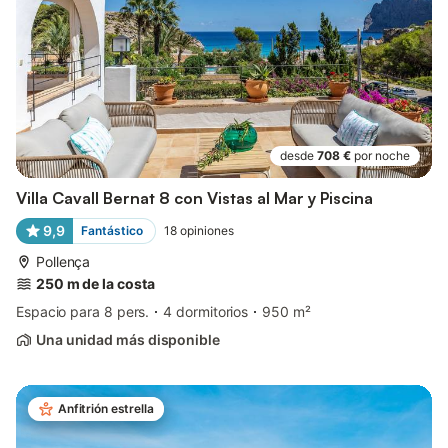
desde
708 €
por noche
Villa Cavall Bernat 8 con Vistas al Mar y Piscina
9,9
Fantástico
18
opiniones
Pollença
250 m de la costa
Espacio para 8 pers.
4 dormitorios
950 m²
Una unidad más disponible
Anfitrión estrella