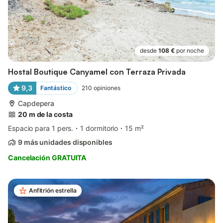
desde
108 €
por noche
Hostal Boutique Canyamel con Terraza Privada
9,3
Fantástico
210
opiniones
Capdepera
20 m de la costa
Espacio para 1 pers.
1 dormitorio
15 m²
9 más unidades disponibles
Cancelación GRATUITA
Anfitrión estrella