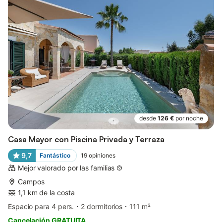
desde
126 €
por noche
Casa Mayor con Piscina Privada y Terraza
9,7
Fantástico
19
opiniones
Mejor valorado por las familias
Campos
1,1 km de la costa
Espacio para 4 pers.
2 dormitorios
111 m²
Cancelación GRATUITA