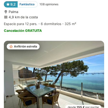
9,2
Fantástico
108
opiniones
Palma
4,9 km de la costa
Espacio para 12 pers.
6 dormitorios
325 m²
Cancelación GRATUITA
Anfitrión estrella
desde
155 €
por noche