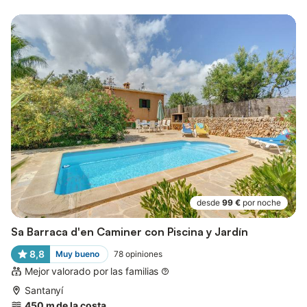
desde
99 €
por noche
Sa Barraca d'en Caminer con Piscina y Jardín
8,8
Muy bueno
78
opiniones
Mejor valorado por las familias
Santanyí
450 m de la costa