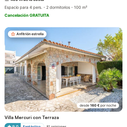
Espacio para 4 pers.
2 dormitorios
100 m²
Cancelación GRATUITA
Anfitrión estrella
desde
160 €
por noche
Villa Mercuri con Terraza
9,0
Fantástico
81
opiniones