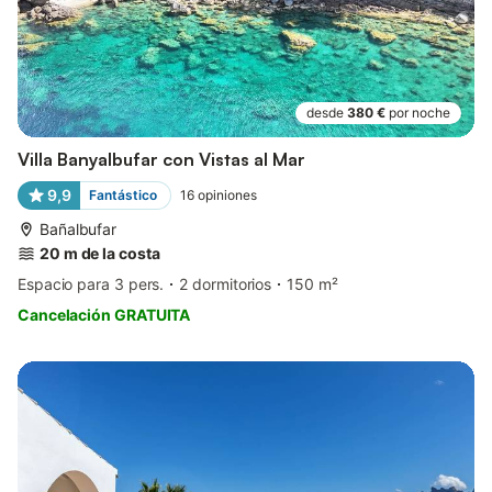
desde
380 €
por noche
Villa Banyalbufar con Vistas al Mar
9,9
Fantástico
16
opiniones
Bañalbufar
20 m de la costa
Espacio para 3 pers.
2 dormitorios
150 m²
Cancelación GRATUITA