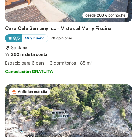
desde
200 €
por noche
Casa Cala Santanyí con Vistas al Mar y Piscina
8,5
Muy bueno
70
opiniones
Santanyí
250 m de la costa
Espacio para 6 pers.
3 dormitorios
85 m²
Cancelación GRATUITA
Anfitrión estrella