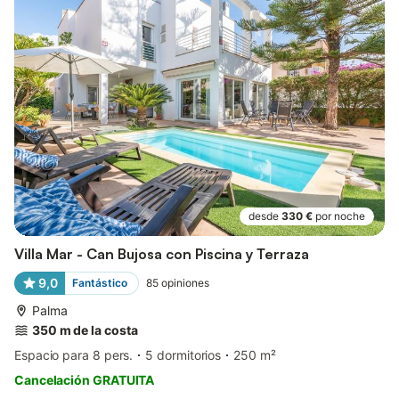
desde
330 €
por noche
Villa Mar - Can Bujosa con Piscina y Terraza
9,0
Fantástico
85
opiniones
Palma
350 m de la costa
Espacio para 8 pers.
5 dormitorios
250 m²
Cancelación GRATUITA