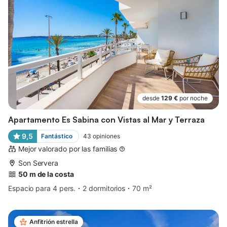
desde
129 €
por noche
Apartamento Es Sabina con Vistas al Mar y Terraza
9,5
Fantástico
43
opiniones
Mejor valorado por las familias
Son Servera
50 m de la costa
Espacio para 4 pers.
2 dormitorios
70 m²
Anfitrión estrella