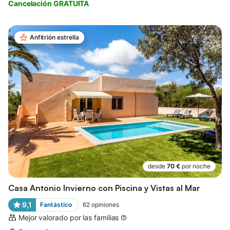
Cancelación GRATUITA
Anfitrión estrella
desde
70 €
por noche
Casa Antonio Invierno con Piscina y Vistas al Mar
9,1
Fantástico
62
opiniones
Mejor valorado por las familias