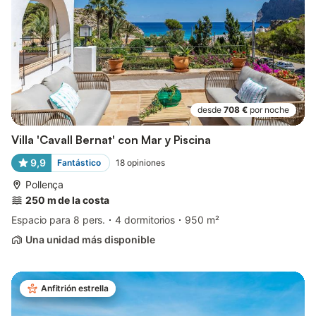
desde
708 €
por noche
Villa 'Cavall Bernat' con Mar y Piscina
9,9
Fantástico
18
opiniones
Pollença
250 m de la costa
Espacio para 8 pers.
4 dormitorios
950 m²
Una unidad más disponible
Anfitrión estrella