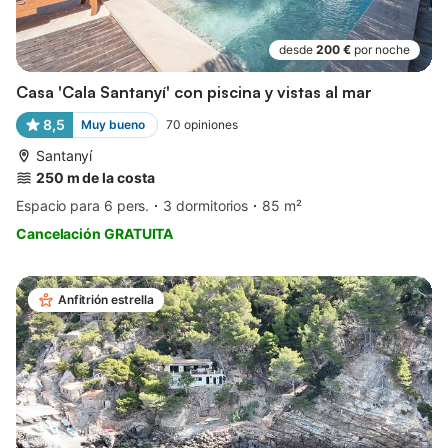
desde
200 €
por noche
Casa 'Cala Santanyí' con piscina y vistas al mar
8,5
Muy bueno
70
opiniones
Santanyí
250 m de la costa
Espacio para 6 pers.
3 dormitorios
85 m²
Cancelación GRATUITA
Anfitrión estrella