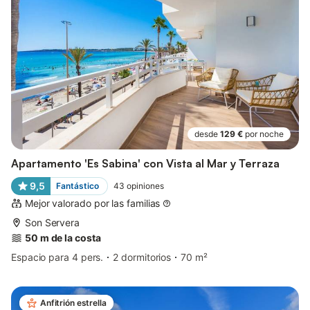
desde
129 €
por noche
Apartamento 'Es Sabina' con Vista al Mar y Terraza
9,5
Fantástico
43
opiniones
Mejor valorado por las familias
Son Servera
50 m de la costa
Espacio para 4 pers.
2 dormitorios
70 m²
Anfitrión estrella