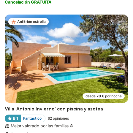
Cancelación GRATUITA
Anfitrión estrella
desde
70 €
por noche
Villa 'Antonio Invierno' con piscina y azotea
9,1
Fantástico
62
opiniones
Mejor valorado por las familias