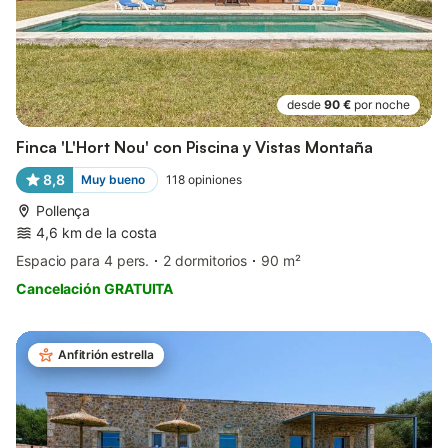
desde
90 €
por noche
Finca 'L'Hort Nou' con Piscina y Vistas Montaña
8,8
Muy bueno
118
opiniones
Pollença
4,6 km de la costa
Espacio para 4 pers.
2 dormitorios
90 m²
Cancelación GRATUITA
Anfitrión estrella