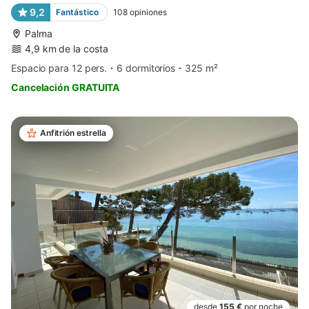
9,2
Fantástico
108
opiniones
Palma
4,9 km de la costa
Espacio para 12 pers.
6 dormitorios
325 m²
Cancelación GRATUITA
Anfitrión estrella
desde
155 €
por noche