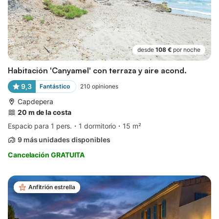
desde
108 €
por noche
Habitación 'Canyamel' con terraza y aire acond.
9,3
Fantástico
210
opiniones
Capdepera
20 m de la costa
Espacio para 1 pers.
1 dormitorio
15 m²
9 más unidades disponibles
Cancelación GRATUITA
Anfitrión estrella