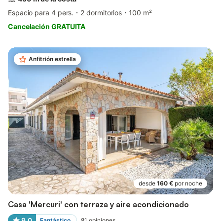
Espacio para 4 pers.
2 dormitorios
100 m²
Cancelación GRATUITA
Anfitrión estrella
desde
160 €
por noche
Casa 'Mercuri' con terraza y aire acondicionado
9,0
Fantástico
81
opiniones