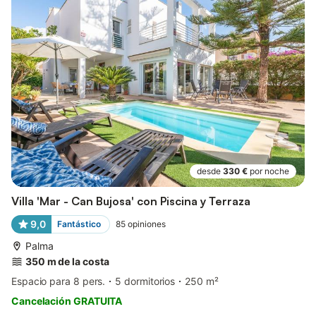
desde
330 €
por noche
Villa 'Mar - Can Bujosa' con Piscina y Terraza
9,0
Fantástico
85
opiniones
Palma
350 m de la costa
Espacio para 8 pers.
5 dormitorios
250 m²
Cancelación GRATUITA