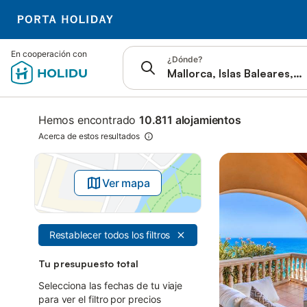
Saltar a
En cooperación con
¿Dónde?
Barra de búsqueda
Filtros
Ofertas
Hemos encontrado
10.811 alojamientos
Acerca de estos resultados
Ver mapa
Restablecer todos los filtros
Tu presupuesto total
Selecciona las fechas de tu viaje
para ver el filtro por precios