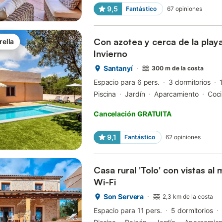
9,5
Fantástico
67
opiniones
Con azotea y cerca de la play
rella
Invierno
Santanyí
300 m de la costa
Espacio para 6 pers.
3 dormitorios
Piscina
Jardín
Aparcamiento
Coc
Cancelación GRATUITA
9,1
Fantástico
62
opiniones
Casa rural 'Tolo' con vistas al 
Wi-Fi
Son Servera
2,3 km de la costa
Espacio para 11 pers.
5 dormitorios