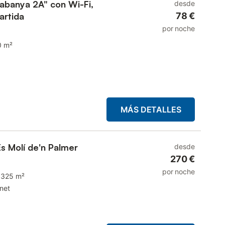
abanya 2A" con Wi-Fi,
desde
artida
78 €
por noche
0 m²
MÁS DETALLES
Es Molí de'n Palmer
desde
270 €
por noche
325 m²
rnet