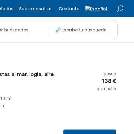
etarios
Sobre nosotros
Contacto
ir huéspedes
Escribe tu búsqueda
tas al mar, logia, aire
desde
138 €
por noche
110 m²
na