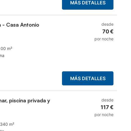
MÁS DETALLES
a - Casa Antonio
desde
70 €
por noche
100 m²
ina
MÁS DETALLES
mar, piscina privada y
desde
117 €
por noche
340 m²