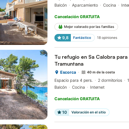
Balcón
Aparcamiento
Cocina
Inte
Cancelación GRATUITA
Mejor valorado por las familias
9,8
Fantástico
18
opiniones
Tu refugio en Sa Calobra para 
Tramuntana
Escorca
40 m de la costa
Espacio para 4 pers.
2 dormitorios
Balcón
Cocina
Internet
Cancelación GRATUITA
10
Valoración en el sitio