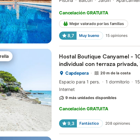
Piscina
Balcón
Jardín
Aparcamien
Cancelación GRATUITA
Mejor valorado por las familias
8,7
Muy bueno
15
opiniones
Hostal Boutique Canyamel - 1
rella
individual con terraza privada, 
acondicionado
Capdepera
20 m de la costa
Espacio para 1 pers.
1 dormitorio
15
Internet
9 más unidades disponibles
Cancelación GRATUITA
9,3
Fantástico
208
opiniones