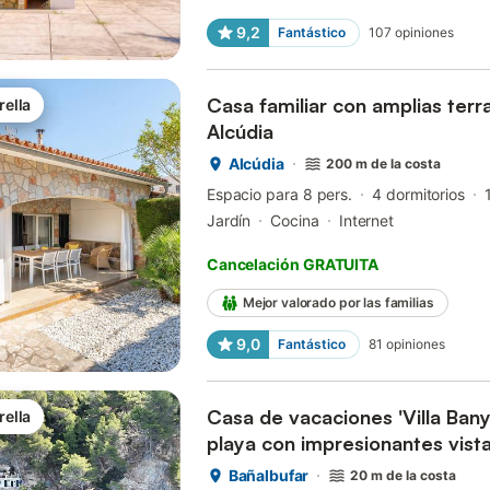
9,2
Fantástico
107
opiniones
Casa familiar con amplias terra
rella
Alcúdia
Alcúdia
200 m de la costa
Espacio para 8 pers.
4 dormitorios
Jardín
Cocina
Internet
Cancelación GRATUITA
Mejor valorado por las familias
9,0
Fantástico
81
opiniones
Casa de vacaciones 'Villa Banya
rella
playa con impresionantes vista
Bañalbufar
20 m de la costa