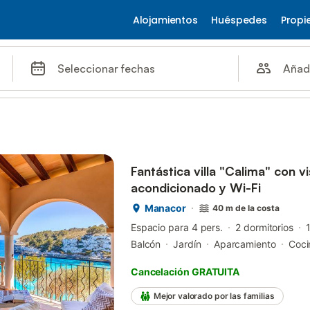
Alojamientos
Huéspedes
Propi
Añad
Seleccionar fechas
Fantástica villa "Calima" con vis
acondicionado y Wi-Fi
Manacor
40 m de la costa
Espacio para 4 pers.
2 dormitorios
Balcón
Jardín
Aparcamiento
Coci
Cancelación GRATUITA
Mejor valorado por las familias