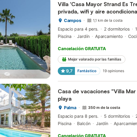
Villa 'Casa Mayor Strand Es Tr
privada, wifi y aire acondicion
Campos
1,1 km de la costa
Espacio para 4 pers.
2 dormitorios
Piscina
Jardín
Aparcamiento
Coc
Cancelación GRATUITA
Mejor valorado por las familias
9,7
Fantástico
19
opiniones
Casa de vacaciones "Villa Mar 
playa
Palma
350 m de la costa
Espacio para 8 pers.
5 dormitorios
Piscina
Balcón
Jardín
Aparcamien
Cancelación GRATUITA