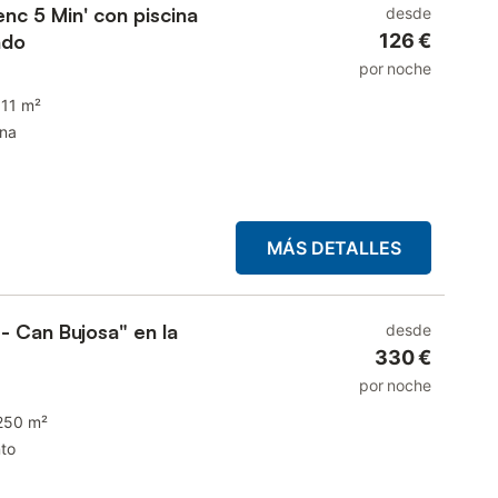
enc 5 Min' con piscina
desde
ado
126 €
por noche
111 m²
ina
MÁS DETALLES
- Can Bujosa" en la
desde
330 €
por noche
250 m²
to