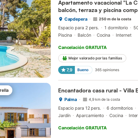
Apartamento vacacional "La C
balcón, terraza y piscina comp
Capdepera
250 m de la costa
Espacio para 2 pers.
1 dormitorio
5
Piscina
Balcón
Cocina
Internet
Cancelación GRATUITA
Mejor valorado por las familias
7,9
Bueno
365
opiniones
Encantadora casa rural - Villa 
rella
Palma
4,9 km de la costa
Espacio para 12 pers.
6 dormitorios
Jardín
Aparcamiento
Cocina
Inte
Cancelación GRATUITA