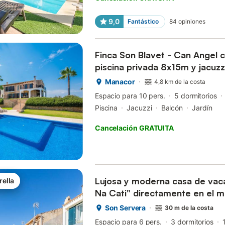
9,0
Fantástico
84
opiniones
Finca Son Blavet - Can Angel c
piscina privada 8x15m y jacuzz
parc...
Manacor
4,8 km de la costa
Espacio para 10 pers.
5 dormitorios
Piscina
Jacuzzi
Balcón
Jardín
Cancelación GRATUITA
Lujosa y moderna casa de vac
rella
Na Cati" directamente en el m
Son Servera
30 m de la costa
Espacio para 6 pers.
3 dormitorios