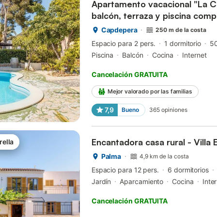
Apartamento vacacional "La C
balcón, terraza y piscina comp
Capdepera
250 m de la costa
Espacio para 2 pers.
1 dormitorio
5
Piscina
Balcón
Cocina
Internet
Cancelación GRATUITA
Mejor valorado por las familias
7,9
Bueno
365
opiniones
Encantadora casa rural - Villa 
rella
Palma
4,9 km de la costa
Espacio para 12 pers.
6 dormitorios
Jardín
Aparcamiento
Cocina
Inte
Cancelación GRATUITA