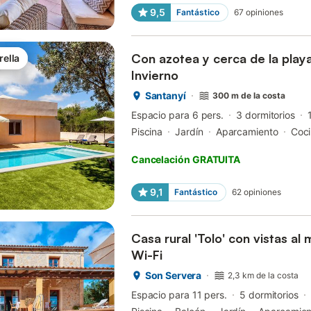
9,5
Fantástico
67
opiniones
Con azotea y cerca de la play
rella
Invierno
Santanyí
300 m de la costa
Espacio para 6 pers.
3 dormitorios
Piscina
Jardín
Aparcamiento
Coc
Cancelación GRATUITA
9,1
Fantástico
62
opiniones
Casa rural 'Tolo' con vistas al 
Wi-Fi
Son Servera
2,3 km de la costa
Espacio para 11 pers.
5 dormitorios