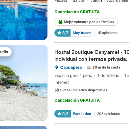
Piscina
Balcón
Jardín
Aparcamien
Cancelación GRATUITA
Mejor valorado por las familias
8,7
Muy bueno
15
opiniones
Hostal Boutique Canyamel - 1
rella
individual con terraza privada, 
acondicionado
Capdepera
20 m de la costa
Espacio para 1 pers.
1 dormitorio
15
Internet
9 más unidades disponibles
Cancelación GRATUITA
9,3
Fantástico
208
opiniones