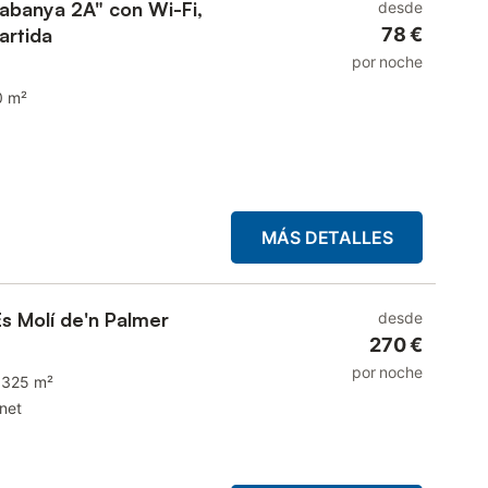
abanya 2A" con Wi-Fi,
desde
artida
78 €
por noche
0 m²
MÁS DETALLES
Es Molí de'n Palmer
desde
270 €
por noche
325 m²
rnet