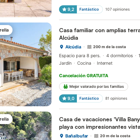
9,2
Fantástico
107
opiniones
Casa familiar con amplias terra
rella
Alcúdia
Alcúdia
200 m de la costa
Espacio para 8 pers.
4 dormitorios
Jardín
Cocina
Internet
Cancelación GRATUITA
Mejor valorado por las familias
9,0
Fantástico
81
opiniones
Casa de vacaciones 'Villa Banya
rella
playa con impresionantes vista
Bañalbufar
20 m de la costa