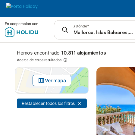
Saltar a
En cooperación con
¿Dónde?
Barra de búsqueda
Filtros
Ofertas
Hemos encontrado
10.811 alojamientos
Acerca de estos resultados
Ver mapa
Restablecer todos los filtros