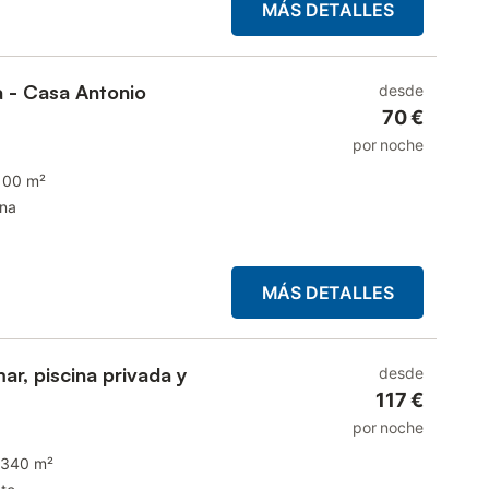
MÁS DETALLES
a - Casa Antonio
desde
70 €
por noche
100 m²
ina
MÁS DETALLES
mar, piscina privada y
desde
117 €
por noche
340 m²