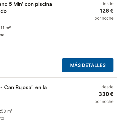
enc 5 Min' con piscina
desde
ado
126 €
por noche
111 m²
ina
MÁS DETALLES
- Can Bujosa" en la
desde
330 €
por noche
250 m²
to