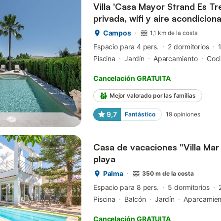
Villa 'Casa Mayor Strand Es Tr
privada, wifi y aire acondicion
Campos
1,1 km de la costa
Espacio para 4 pers.
2 dormitorios
Piscina
Jardín
Aparcamiento
Coc
Cancelación GRATUITA
Mejor valorado por las familias
9,7
Fantástico
19
opiniones
Casa de vacaciones "Villa Mar 
playa
Palma
350 m de la costa
Espacio para 8 pers.
5 dormitorios
Piscina
Balcón
Jardín
Aparcamien
Cancelación GRATUITA