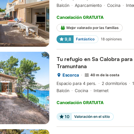
Balcón
Aparcamiento
Cocina
Inte
Cancelación GRATUITA
Mejor valorado por las familias
9,8
Fantástico
18
opiniones
Tu refugio en Sa Calobra para 
Tramuntana
Escorca
40 m de la costa
Espacio para 4 pers.
2 dormitorios
Balcón
Cocina
Internet
Cancelación GRATUITA
10
Valoración en el sitio