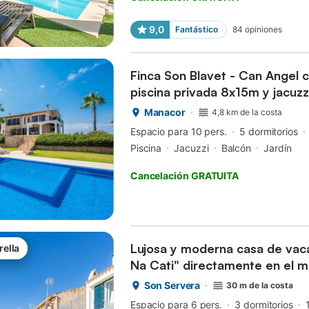
9,0
Fantástico
84
opiniones
Finca Son Blavet - Can Angel c
piscina privada 8x15m y jacuzz
parc...
Manacor
4,8 km de la costa
Espacio para 10 pers.
5 dormitorios
Piscina
Jacuzzi
Balcón
Jardín
Cancelación GRATUITA
Lujosa y moderna casa de vac
rella
Na Cati" directamente en el m
Son Servera
30 m de la costa
Espacio para 6 pers.
3 dormitorios