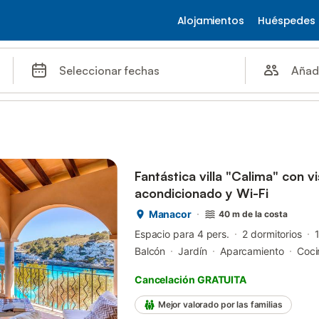
Alojamientos
Huéspedes
Añad
Seleccionar fechas
Fantástica villa "Calima" con vis
acondicionado y Wi-Fi
Manacor
40 m de la costa
Espacio para 4 pers.
2 dormitorios
Balcón
Jardín
Aparcamiento
Coci
Cancelación GRATUITA
Mejor valorado por las familias