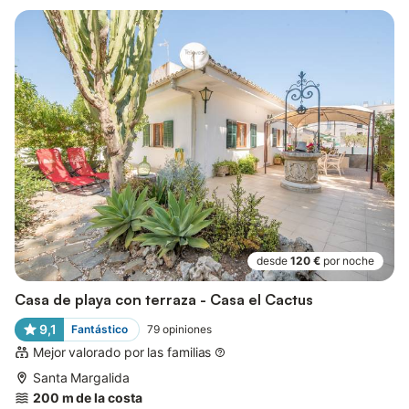
desde
120 €
por noche
Casa de playa con terraza - Casa el Cactus
9,1
Fantástico
79
opiniones
Mejor valorado por las familias
Santa Margalida
200 m de la costa