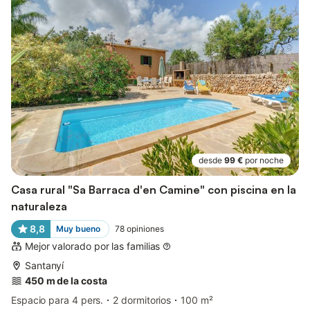
desde
99 €
por noche
Casa rural "Sa Barraca d'en Camine" con piscina en la
naturaleza
8,8
Muy bueno
78
opiniones
Mejor valorado por las familias
Santanyí
450 m de la costa
Espacio para 4 pers.
2 dormitorios
100 m²