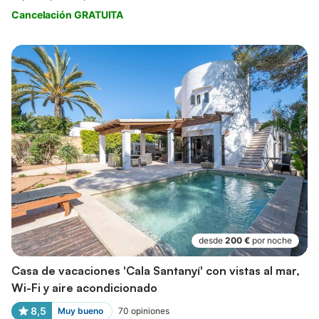
Cancelación GRATUITA
desde
200 €
por noche
Casa de vacaciones 'Cala Santanyí' con vistas al mar,
Wi-Fi y aire acondicionado
8,5
Muy bueno
70
opiniones