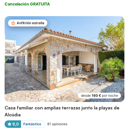
Cancelación GRATUITA
Anfitrión estrella
desde
160 €
por noche
Casa familiar con amplias terrazas junto la playas de
Alcúdia
9,0
Fantástico
81
opiniones