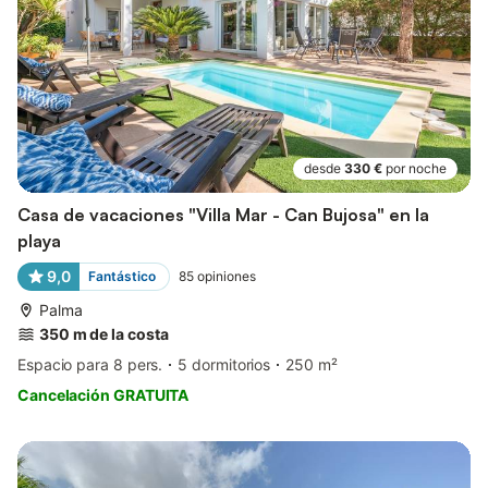
desde
330 €
por noche
Casa de vacaciones "Villa Mar - Can Bujosa" en la
playa
9,0
Fantástico
85
opiniones
Palma
350 m de la costa
Espacio para 8 pers.
5 dormitorios
250 m²
Cancelación GRATUITA