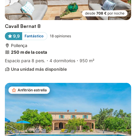
desde
708 €
por noche
Cavall Bernat 8
9,9
Fantástico
18
opiniones
Pollença
250 m de la costa
Espacio para 8 pers.
4 dormitorios
950 m²
Una unidad más disponible
Anfitrión estrella