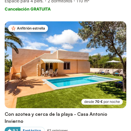
Espacio para 4 pers.
2 dormitorios
110 m²
Cancelación GRATUITA
Anfitrión estrella
desde
70 €
por noche
Con azotea y cerca de la playa - Casa Antonio
Invierno
9,1
Fantástico
62
opiniones