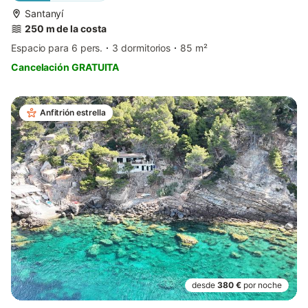
Santanyí
250 m de la costa
Espacio para 6 pers.
3 dormitorios
85 m²
Cancelación GRATUITA
Anfitrión estrella
desde
380 €
por noche