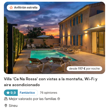
Anfitrión estrella
desde
117 €
por noche
Villa 'Ca Na Rossa' con vistas a la montaña, Wi-Fi y
aire acondicionado
9,9
Fantástico
76
opiniones
Mejor valorado por las familias
Sineu