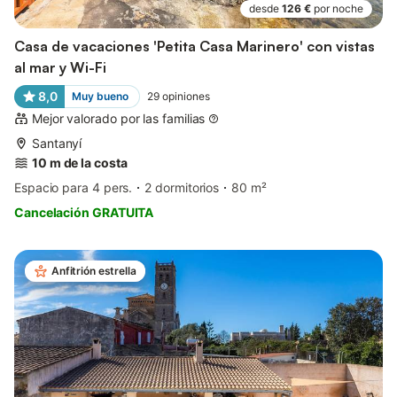
desde
126 €
por noche
Casa de vacaciones 'Petita Casa Marinero' con vistas
al mar y Wi-Fi
8,0
Muy bueno
29
opiniones
Mejor valorado por las familias
Santanyí
10 m de la costa
Espacio para 4 pers.
2 dormitorios
80 m²
Cancelación GRATUITA
Anfitrión estrella