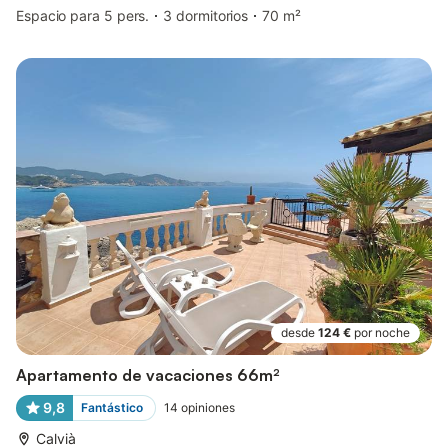
Espacio para 5 pers.
3 dormitorios
70 m²
desde
124 €
por noche
Apartamento de vacaciones 66m²
9,8
Fantástico
14
opiniones
Calvià