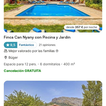
desde
357 €
por noche
Finca Can Nyany con Piscina y Jardín
9,5
Fantástico
21
opiniones
Mejor valorado por las familias
Búger
Espacio para 12 pers.
6 dormitorios
400 m²
Cancelación GRATUITA