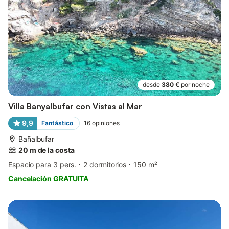
desde
380 €
por noche
Villa Banyalbufar con Vistas al Mar
9,9
Fantástico
16
opiniones
Bañalbufar
20 m de la costa
Espacio para 3 pers.
2 dormitorios
150 m²
Cancelación GRATUITA