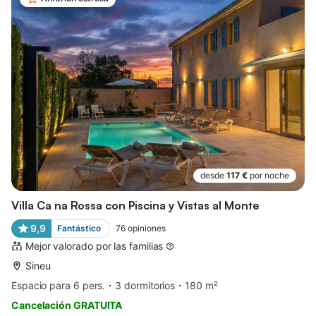
desde
117 €
por noche
Villa Ca na Rossa con Piscina y Vistas al Monte
9,9
Fantástico
76
opiniones
Mejor valorado por las familias
Sineu
Espacio para 6 pers.
3 dormitorios
180 m²
Cancelación GRATUITA