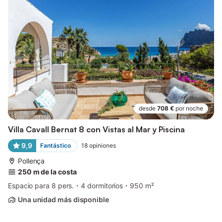
desde
708 €
por noche
Villa Cavall Bernat 8 con Vistas al Mar y Piscina
9,9
Fantástico
18
opiniones
Pollença
250 m de la costa
Espacio para 8 pers.
4 dormitorios
950 m²
Una unidad más disponible