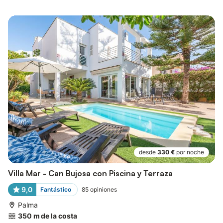
desde
330 €
por noche
Villa Mar - Can Bujosa con Piscina y Terraza
9,0
Fantástico
85
opiniones
Palma
350 m de la costa