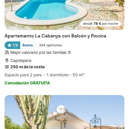
desde
78 €
por noche
Apartamento La Cabanya con Balcón y Piscina
7,9
Bueno
364
opiniones
Mejor valorado por las familias
Capdepera
250 m de la costa
Espacio para 2 pers.
1 dormitorio
50 m²
Cancelación GRATUITA