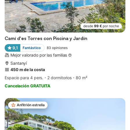
desde
99 €
por noche
Camí d'es Torres con Piscina y Jardín
9,1
Fantástico
83
opiniones
Mejor valorado por las familias
Santanyí
450 m de la costa
Espacio para 4 pers.
2 dormitorios
80 m²
Cancelación GRATUITA
Anfitrión estrella