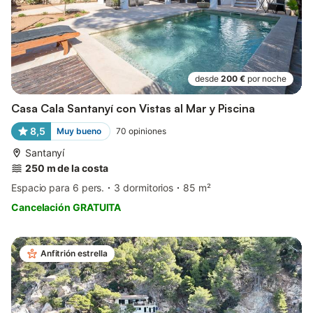
desde
200 €
por noche
Casa Cala Santanyí con Vistas al Mar y Piscina
8,5
Muy bueno
70
opiniones
Santanyí
250 m de la costa
Espacio para 6 pers.
3 dormitorios
85 m²
Cancelación GRATUITA
Anfitrión estrella