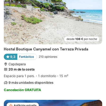
desde
108 €
por noche
Hostal Boutique Canyamel con Terraza Privada
9,3
Fantástico
210
opiniones
Capdepera
20 m de la costa
Espacio para 1 pers.
1 dormitorio
15 m²
9 más unidades disponibles
Cancelación GRATUITA
Anfitrión estrella