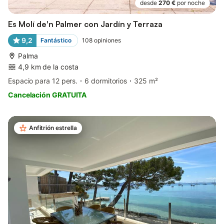
desde
270 €
por noche
Es Molí de'n Palmer con Jardín y Terraza
9,2
Fantástico
108
opiniones
Palma
4,9 km de la costa
Espacio para 12 pers.
6 dormitorios
325 m²
Cancelación GRATUITA
Anfitrión estrella