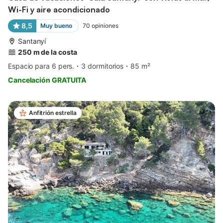
Wi-Fi y aire acondicionado
8,5
Muy bueno
70
opiniones
Santanyí
250 m de la costa
Espacio para 6 pers.
3 dormitorios
85 m²
Cancelación GRATUITA
Anfitrión estrella