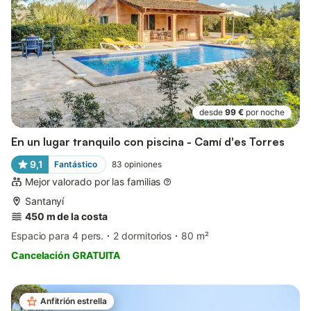
desde
99 €
por noche
En un lugar tranquilo con piscina - Camí d'es Torres
9,1
Fantástico
83
opiniones
Mejor valorado por las familias
Santanyí
450 m de la costa
Espacio para 4 pers.
2 dormitorios
80 m²
Cancelación GRATUITA
Anfitrión estrella