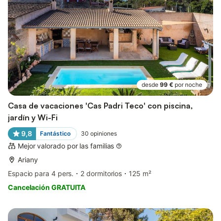
desde
99 €
por noche
Casa de vacaciones 'Cas Padri Teco' con piscina,
jardín y Wi-Fi
9,8
Fantástico
30
opiniones
Mejor valorado por las familias
Ariany
Espacio para 4 pers.
2 dormitorios
125 m²
Cancelación GRATUITA