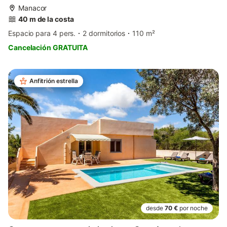
Manacor
40 m de la costa
Espacio para 4 pers.
2 dormitorios
110 m²
Cancelación GRATUITA
Anfitrión estrella
desde
70 €
por noche