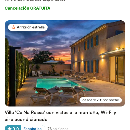
Cancelación GRATUITA
Anfitrión estrella
desde
117 €
por noche
Villa 'Ca Na Rossa' con vistas a la montaña, Wi-Fi y
aire acondicionado
9,9
Fantástico
76
opiniones