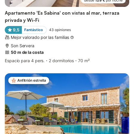
desde
129 €
por noche
Apartamento 'Es Sabina' con vistas al mar, terraza
privada y Wi-Fi
9,5
Fantástico
43
opiniones
Mejor valorado por las familias
Son Servera
50 m de la costa
Espacio para 4 pers.
2 dormitorios
70 m²
Anfitrión estrella