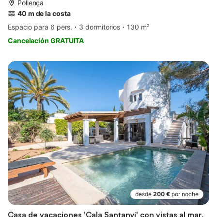
Pollença
40 m de la costa
Espacio para 6 pers.
3 dormitorios
130 m²
Cancelación GRATUITA
desde
200 €
por noche
Casa de vacaciones 'Cala Santanyí' con vistas al mar,