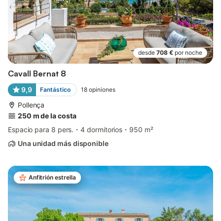
desde
708 €
por noche
Cavall Bernat 8
9,9
Fantástico
18
opiniones
Pollença
250 m de la costa
Espacio para 8 pers.
4 dormitorios
950 m²
Una unidad más disponible
Anfitrión estrella