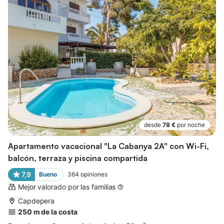
desde
78 €
por noche
Apartamento vacacional "La Cabanya 2A" con Wi-Fi,
balcón, terraza y piscina compartida
7,9
Bueno
364
opiniones
Mejor valorado por las familias
Capdepera
250 m de la costa