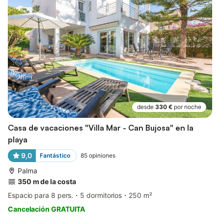
desde
330 €
por noche
Casa de vacaciones "Villa Mar - Can Bujosa" en la
playa
9,0
Fantástico
85
opiniones
Palma
350 m de la costa
Espacio para 8 pers.
5 dormitorios
250 m²
Cancelación GRATUITA