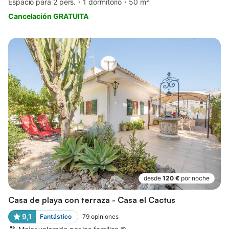
Espacio para 2 pers.
1 dormitorio
50 m²
Cancelación GRATUITA
desde
120 €
por noche
Casa de playa con terraza - Casa el Cactus
9,1
Fantástico
79
opiniones