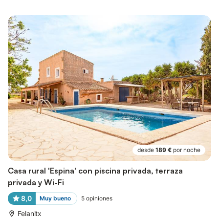
desde
189 €
por noche
Casa rural 'Espina' con piscina privada, terraza
privada y Wi-Fi
8,0
Muy bueno
5
opiniones
Felanitx