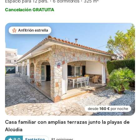
Espacio para 12 pers.
6 dormitorios
325 m²
Cancelación GRATUITA
Anfitrión estrella
desde
160 €
por noche
Casa familiar con amplias terrazas junto la playas de
Alcúdia
9,0
Fantástico
81
opiniones