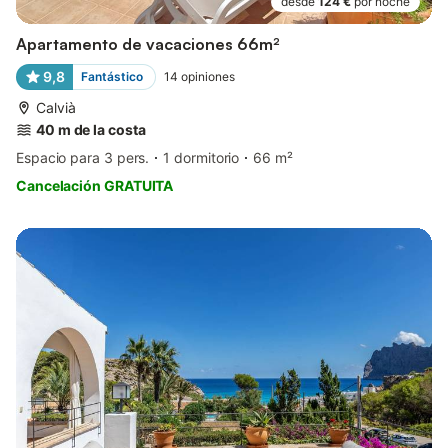
desde
124 €
por noche
Apartamento de vacaciones 66m²
9,8
Fantástico
14
opiniones
Calvià
40 m de la costa
Espacio para 3 pers.
1 dormitorio
66 m²
Cancelación GRATUITA