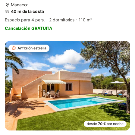
Manacor
40 m de la costa
Espacio para 4 pers.
2 dormitorios
110 m²
Cancelación GRATUITA
Anfitrión estrella
desde
70 €
por noche