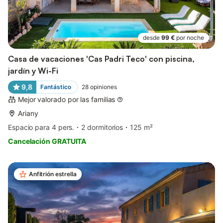
desde
99 €
por noche
Casa de vacaciones 'Cas Padri Teco' con piscina,
jardín y Wi-Fi
9,8
Fantástico
28
opiniones
Mejor valorado por las familias
Ariany
Espacio para 4 pers.
2 dormitorios
125 m²
Cancelación GRATUITA
Anfitrión estrella