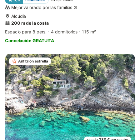
Mejor valorado por las familias
Alcúdia
200 m de la costa
Espacio para 8 pers.
4 dormitorios
115 m²
Cancelación GRATUITA
Anfitrión estrella
desde
380 €
por noche