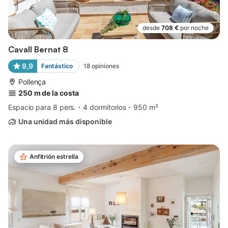
desde
708 €
por noche
Cavall Bernat 8
9,9
Fantástico
18
opiniones
Pollença
250 m de la costa
Espacio para 8 pers.
4 dormitorios
950 m²
Una unidad más disponible
Anfitrión estrella