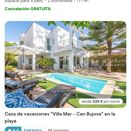
Espacio para 4 pers.
2 dormitorios
111 m²
Cancelación GRATUITA
desde
330 €
por noche
Casa de vacaciones "Villa Mar - Can Bujosa" en la
playa
9,0
Fantástico
84
opiniones