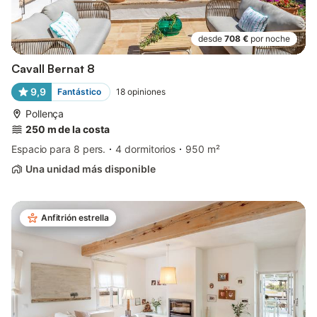
desde
708 €
por noche
Cavall Bernat 8
9,9
Fantástico
18
opiniones
Pollença
250 m de la costa
Espacio para 8 pers.
4 dormitorios
950 m²
Una unidad más disponible
Anfitrión estrella