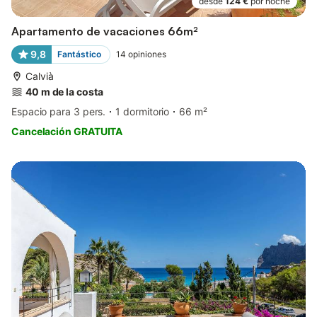
desde
124 €
por noche
Apartamento de vacaciones 66m²
9,8
Fantástico
14
opiniones
Calvià
40 m de la costa
Espacio para 3 pers.
1 dormitorio
66 m²
Cancelación GRATUITA