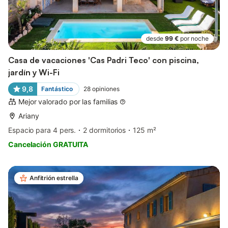
desde
99 €
por noche
Casa de vacaciones 'Cas Padri Teco' con piscina,
jardín y Wi-Fi
9,8
Fantástico
28
opiniones
Mejor valorado por las familias
Ariany
Espacio para 4 pers.
2 dormitorios
125 m²
Cancelación GRATUITA
Anfitrión estrella