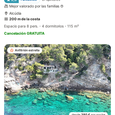
Mejor valorado por las familias
Alcúdia
200 m de la costa
Espacio para 8 pers.
4 dormitorios
115 m²
Cancelación GRATUITA
Anfitrión estrella
desde
380 €
por noche