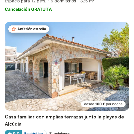
Espacio para 12 pers.
6 dormitorios
325 m²
Cancelación GRATUITA
Anfitrión estrella
desde
160 €
por noche
Casa familiar con amplias terrazas junto la playas de
Alcúdia
9,0
Fantástico
81
opiniones