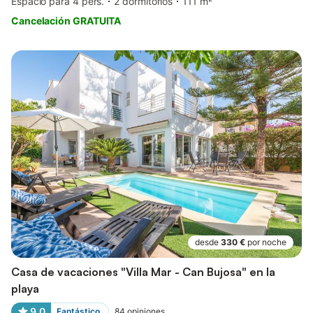
Espacio para 4 pers.
2 dormitorios
111 m²
Cancelación GRATUITA
desde
330 €
por noche
Casa de vacaciones "Villa Mar - Can Bujosa" en la
playa
9,0
Fantástico
84
opiniones