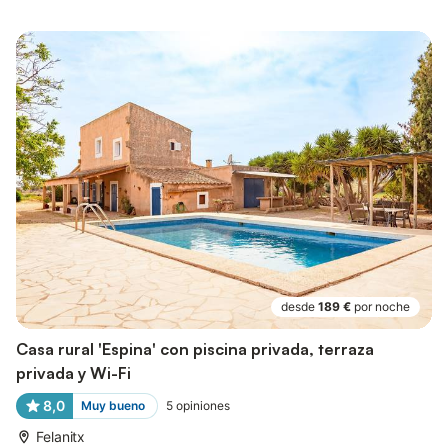
desde
189 €
por noche
Casa rural 'Espina' con piscina privada, terraza
privada y Wi-Fi
8,0
Muy bueno
5
opiniones
Felanitx