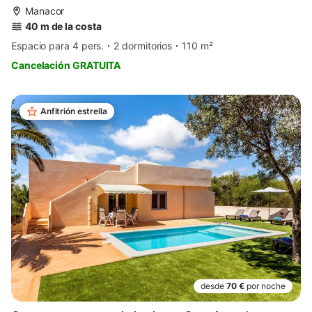
Manacor
40 m de la costa
Espacio para 4 pers.
2 dormitorios
110 m²
Cancelación GRATUITA
Anfitrión estrella
desde
70 €
por noche