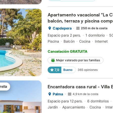
Apartamento vacacional "La C
balcón, terraza y piscina comp
Capdepera
250 m de la costa
Espacio para 2 pers.
1 dormitorio
5
Piscina
Balcón
Cocina
Internet
Cancelación GRATUITA
Mejor valorado por las familias
7,9
Bueno
365
opiniones
Encantadora casa rural - Villa 
rella
Palma
4,9 km de la costa
Espacio para 12 pers.
6 dormitorios
Jardín
Aparcamiento
Cocina
Inte