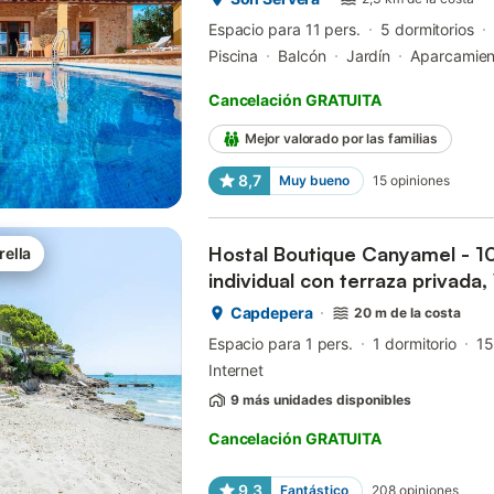
Espacio para 11 pers.
5 dormitorios
Piscina
Balcón
Jardín
Aparcamien
Cancelación GRATUITA
Mejor valorado por las familias
8,7
Muy bueno
15
opiniones
Hostal Boutique Canyamel - 1
rella
individual con terraza privada, 
acondicionado
Capdepera
20 m de la costa
Espacio para 1 pers.
1 dormitorio
15
Internet
9 más unidades disponibles
Cancelación GRATUITA
9,3
Fantástico
208
opiniones