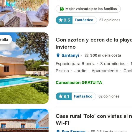
Mejor valorado por las familias
9,5
Fantástico
67
opiniones
Con azotea y cerca de la play
rella
Invierno
Santanyí
300 m de la costa
Espacio para 6 pers.
3 dormitorios
Piscina
Jardín
Aparcamiento
Coc
Cancelación GRATUITA
9,1
Fantástico
62
opiniones
Casa rural 'Tolo' con vistas al 
Wi-Fi
Son Servera
2,3 km de la costa