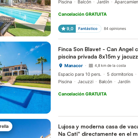
Piscina
Balcón
Jardín
Aparcamien
Cancelación GRATUITA
9,0
Fantástico
84
opiniones
Finca Son Blavet - Can Angel c
piscina privada 8x15m y jacuzz
parc...
Manacor
4,8 km de la costa
Espacio para 10 pers.
5 dormitorios
Piscina
Jacuzzi
Balcón
Jardín
Cancelación GRATUITA
Lujosa y moderna casa de vac
rella
Na Cati" directamente en el m