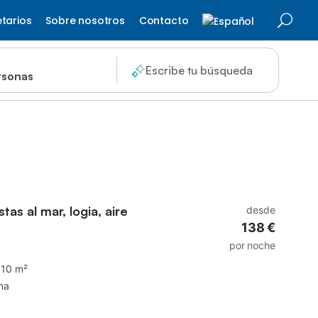
etarios
Sobre nosotros
Contacto
Escribe tu búsqueda
rsonas
tas al mar, logia, aire
desde
138 €
por noche
110 m²
na