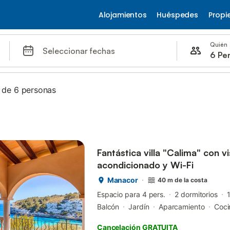
Alojamientos
Huéspedes
Propi
Quién
Seleccionar fechas
6 Pe
 de 6 personas
Fantástica villa "Calima" con vis
acondicionado y Wi-Fi
Manacor
40 m de la costa
Espacio para 4 pers.
2 dormitorios
Balcón
Jardín
Aparcamiento
Coci
Cancelación GRATUITA