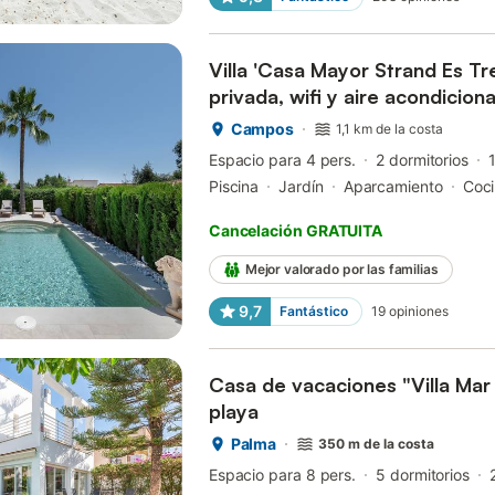
Villa 'Casa Mayor Strand Es Tr
privada, wifi y aire acondicion
Campos
1,1 km de la costa
Espacio para 4 pers.
2 dormitorios
Piscina
Jardín
Aparcamiento
Coc
Cancelación GRATUITA
Mejor valorado por las familias
9,7
Fantástico
19
opiniones
Casa de vacaciones "Villa Mar 
playa
Palma
350 m de la costa
Espacio para 8 pers.
5 dormitorios