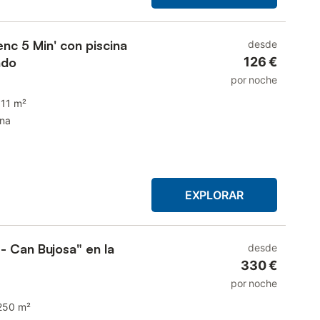
enc 5 Min' con piscina
desde
ado
126 €
por noche
111 m²
ina
EXPLORAR
- Can Bujosa" en la
desde
330 €
por noche
250 m²