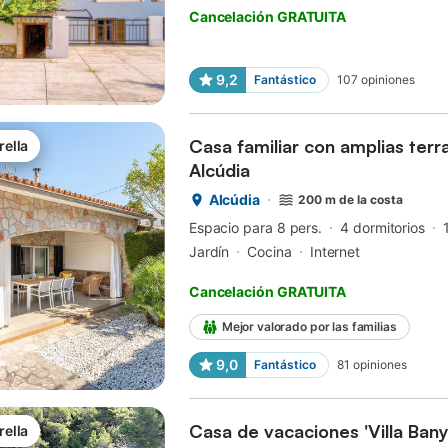
Cancelación GRATUITA
9,2
Fantástico
107
opiniones
Casa familiar con amplias terra
rella
Alcúdia
Alcúdia
200 m de la costa
Espacio para 8 pers.
4 dormitorios
Jardín
Cocina
Internet
Cancelación GRATUITA
Mejor valorado por las familias
9,0
Fantástico
81
opiniones
Casa de vacaciones 'Villa Banya
rella