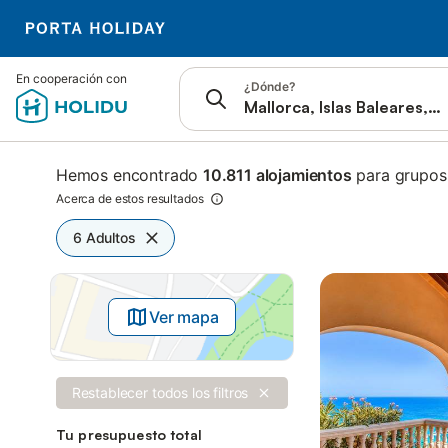
Saltar a
En cooperación con
¿Dónde?
Barra de búsqueda
Filtros
Ofertas
Hemos encontrado
10.811 alojamientos
para grupos
Acerca de estos resultados
6 Adultos
Ver mapa
Restablecer todos los filtros
Tu presupuesto total