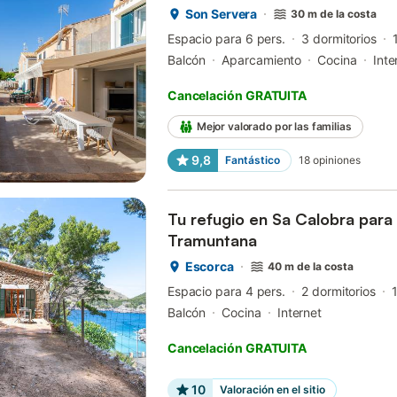
Son Servera
30 m de la costa
Espacio para 6 pers.
3 dormitorios
Balcón
Aparcamiento
Cocina
Inte
Cancelación GRATUITA
Mejor valorado por las familias
9,8
Fantástico
18
opiniones
Tu refugio en Sa Calobra para 
Tramuntana
Escorca
40 m de la costa
Espacio para 4 pers.
2 dormitorios
Balcón
Cocina
Internet
Cancelación GRATUITA
10
Valoración en el sitio