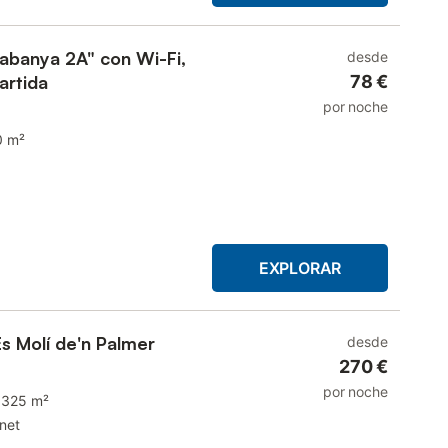
abanya 2A" con Wi-Fi,
desde
artida
78 €
por noche
0 m²
EXPLORAR
Es Molí de'n Palmer
desde
270 €
por noche
325 m²
rnet