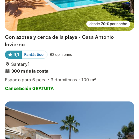
desde
70 €
por noche
Con azotea y cerca de la playa - Casa Antonio
Invierno
9,1
Fantástico
62
opiniones
Santanyí
300 m de la costa
Espacio para 6 pers.
3 dormitorios
100 m²
Cancelación GRATUITA