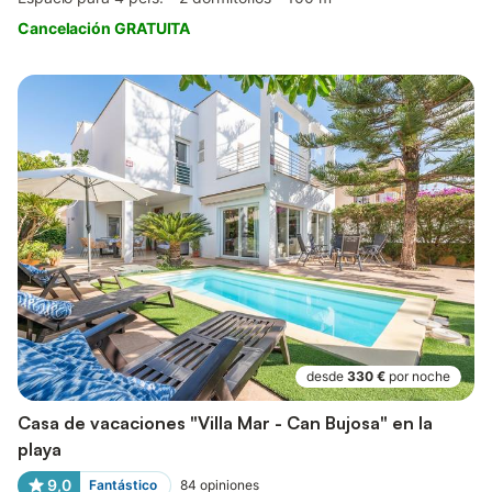
Cancelación GRATUITA
desde
330 €
por noche
Casa de vacaciones "Villa Mar - Can Bujosa" en la
playa
9,0
Fantástico
84
opiniones