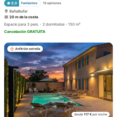
9,9
Fantástico
16
opiniones
Bañalbufar
20 m de la costa
Espacio para 3 pers.
2 dormitorios
150 m²
Cancelación GRATUITA
Anfitrión estrella
desde
117 €
por noche