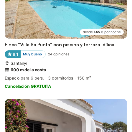
desde
145 €
por noche
Finca "Villa Sa Punta" con piscina y terraza idílica
8,1
Muy bueno
24
opiniones
Santanyí
600 m de la costa
Espacio para 6 pers.
3 dormitorios
150 m²
Cancelación GRATUITA