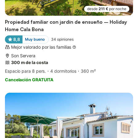
desde
211 €
por noche
Propiedad familiar con jardín de ensueño – Holiday
Home Cala Bona
8,8
Muy bueno
34
opiniones
Mejor valorado por las familias
Son Servera
300 m de la costa
Espacio para 8 pers.
4 dormitorios
360 m²
Cancelación GRATUITA