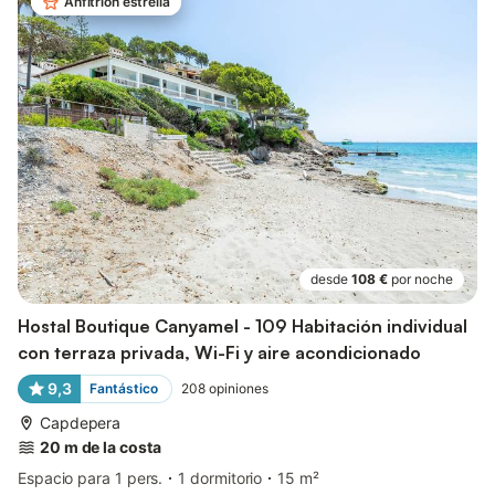
Anfitrión estrella
desde
108 €
por noche
Hostal Boutique Canyamel - 109 Habitación individual
con terraza privada, Wi-Fi y aire acondicionado
9,3
Fantástico
208
opiniones
Capdepera
20 m de la costa
Espacio para 1 pers.
1 dormitorio
15 m²