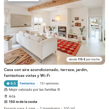
desde
115 €
por noche
Casa con aire acondicionado, terraza, jardín,
fantásticas vistas y Wi-Fi
9,5
Fantástico
131
opiniones
Mejor valorado por las familias
Artà
150 m de la costa
Espacio para 4 pers.
2 dormitorios
100 m²