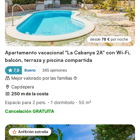
desde
78 €
por noche
Apartamento vacacional "La Cabanya 2A" con Wi-Fi,
balcón, terraza y piscina compartida
7,9
Bueno
365
opiniones
Mejor valorado por las familias
Capdepera
250 m de la costa
Espacio para 2 pers.
1 dormitorio
50 m²
Cancelación GRATUITA
Anfitrión estrella