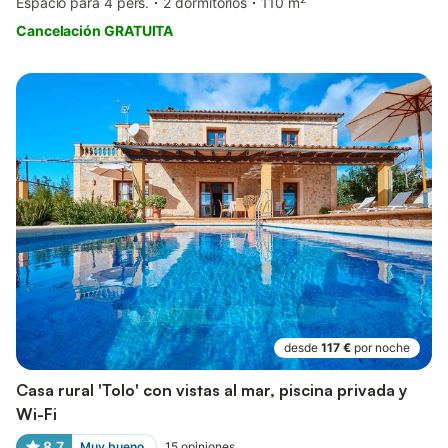
Espacio para 4 pers.
2 dormitorios
110 m²
Cancelación GRATUITA
desde
117 €
por noche
Casa rural 'Tolo' con vistas al mar, piscina privada y
Wi-Fi
8,7
Muy bueno
15
opiniones