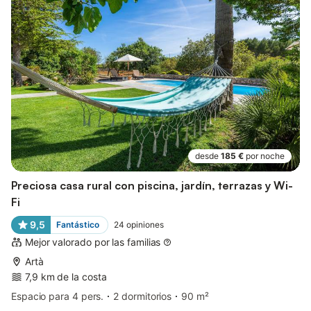
desde
185 €
por noche
Preciosa casa rural con piscina, jardín, terrazas y Wi-
Fi
9,5
Fantástico
24
opiniones
Mejor valorado por las familias
Artà
7,9 km de la costa
Espacio para 4 pers.
2 dormitorios
90 m²