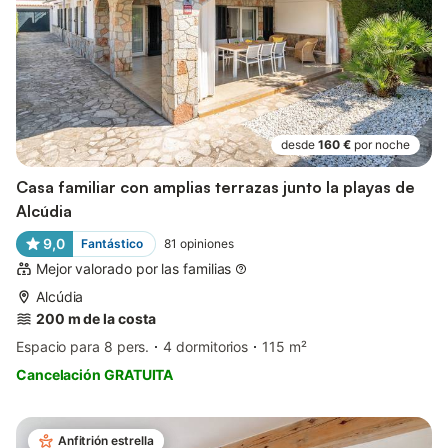
desde
160 €
por noche
Casa familiar con amplias terrazas junto la playas de
Alcúdia
9,0
Fantástico
81
opiniones
Mejor valorado por las familias
Alcúdia
200 m de la costa
Espacio para 8 pers.
4 dormitorios
115 m²
Cancelación GRATUITA
Anfitrión estrella